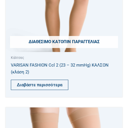
ΔΙΑΘΈΣΙΜΟ ΚΑΤΌΠΙΝ ΠΑΡΑΓΓΕΛΊΑΣ
Κάλτσες
VARISAN FASHION Ccl 2 (23 – 32 mmHg) ΚΑΛΣΟΝ
(κλάση 2)
Διαβάστε περισσότερα
Αυτό
το
προϊόν