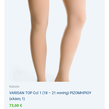
έχει
πολλαπλές
παραλλαγές.
Οι
επιλογές
μπορούν
να
επιλεγούν
στη
σελίδα
του
προϊόντος
Καλσόν
VARISAN TOP Ccl 1 (18 – 21 mmHg) ΡΙΖΟΜΗΡΙΟΥ
(κλάση 1)
73,00
€