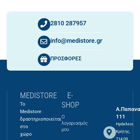
2810 287957
info@medistore.gr
ΠΡΟΣΦΟΡΕΣ
MEDISTORE
E-
SHOP
Το
Α.Παπανα
Medistore
111
Ο
δραστηριοποιείται
λογαριασμός
Ηράκλειο
στο
μου
Κρήτης,
χώρο
714 09