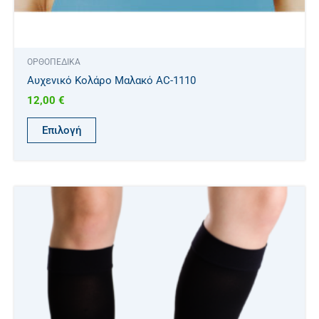
προϊόντος
ΟΡΘΟΠΕΔΙΚΑ
Αυχενικό Κολάρο Μαλακό AC-1110
12,00
€
Επιλογή
Αυτό
το
προϊόν
έχει
πολλαπλές
παραλλαγές.
Οι
επιλογές