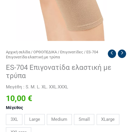
ES-
Αρχική σελίδα
/
ΟΡΘΟΠΕΔΙΚΑ
/
Επιγονατίδες
/ ES-704
Επιγονατίδα ελαστική με τρύπα
704
Επιγονατίδα
ES-704 Επιγονατίδα ελαστική με
ελαστική
τρύπα
με
τρύπα
Μεγέθη : S. M. L. XL. XXL.XXXL
ποσότητα
10,00
€
Μέγεθος
3XL
Large
Medium
Small
XLarge