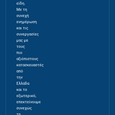
είδη.
Με τη
συνεχή
ενημέρωση
και τις
συνεργασίες
μας με
τους
πιο
αξιόπιστους
κατασκευαστές
από
την
Ελλάδα
και το
εξωτερικό,
επεκτείνουμε
συνεχώς
τη