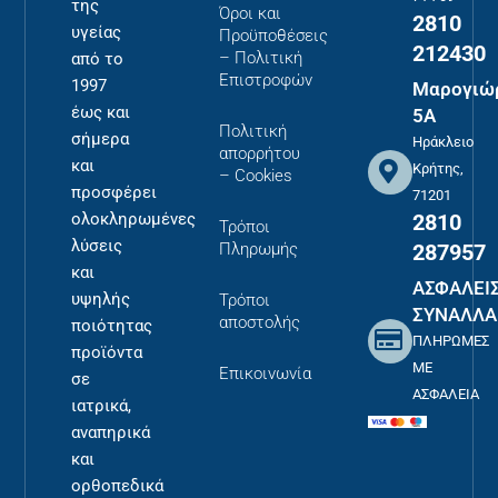
της
Όροι και
2810
υγείας
Προϋποθέσεις
212430
– Πολιτική
από το
Επιστροφών
1997
Μαρογιώ
έως και
5Α
Πολιτική
σήμερα
Ηράκλειο
απορρήτου
και
Κρήτης,
– Cookies
προσφέρει
71201
2810
ολοκληρωμένες
Τρόποι
λύσεις
287957
Πληρωμής
και
ΑΣΦΑΛΕΙ
υψηλής
Τρόποι
ΣΥΝΑΛΛΑ
αποστολής
ποιότητας
ΠΛΗΡΩΜΕΣ
προϊόντα
ΜΕ
Επικοινωνία
σε
ΑΣΦΑΛΕΙΑ
ιατρικά,
αναπηρικά
και
ορθοπεδικά