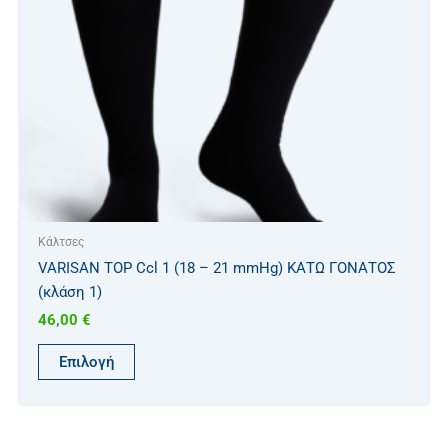
μπορούν
να
επιλεγούν
στη
σελίδα
του
προϊόντος
Κάλτσες
VARISAN TOP Ccl 1 (18 – 21 mmHg) ΚΑΤΩ ΓΟΝΑΤΟΣ
(κλάση 1)
46,00
€
Επιλογή