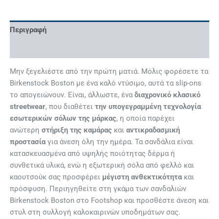
Περιγραφή
Επιπλέον πληροφορίες
Μην ξεγελιέστε από την πρώτη ματιά. Μόλις φορέσετε τα
Birkenstock Boston με ένα καλό ντύσιμο, αυτά τα slip-ons
το απογειώνουν. Είναι, άλλωστε, ένα
διαχρονικό κλασικό
streetwear
, που διαθέτει
την υπογεγραμμένη τεχνολογία
εσωτερικών σόλων της μάρκας
, η οποία παρέχει
ανώτερη
στήριξη της καμάρας
και
αντικραδασμική
προστασία
για άνεση όλη την ημέρα. Τα σανδάλια είναι
κατασκευασμένα από υψηλής ποιότητας δέρμα ή
συνθετικά υλικά, ενώ η εξωτερική σόλα από φελλό και
καουτσούκ σας προσφέρει
μέγιστη ανθεκτικότητα
και
πρόσφυση. Περιηγηθείτε στη γκάμα των σανδαλιών
Birkenstock Boston στο Footshop και προσθέστε άνεση και
στυλ στη συλλογή καλοκαιρινών υποδημάτων σας.