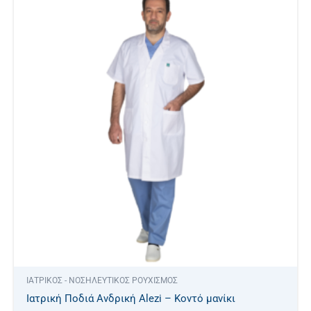
το
προϊόν
έχει
πολλαπλές
παραλλαγές.
Οι
επιλογές
μπορούν
να
επιλεγούν
στη
σελίδα
του
προϊόντος
ΙΑΤΡΙΚΟΣ - ΝΟΣΗΛΕΥΤΙΚΟΣ ΡΟΥΧΙΣΜΟΣ
Ιατρική Ποδιά Ανδρική Alezi – Κοντό μανίκι