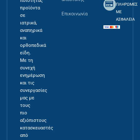
ποιότητας
ΠΛΗΡΩΜΕΣ
προϊόντα
ΜΕ
Επικοινωνία
σε
ΑΣΦΑΛΕΙΑ
ιατρικά,
αναπηρικά
και
ορθοπεδικά
είδη.
Με τη
συνεχή
ενημέρωση
και τις
συνεργασίες
μας με
τους
πιο
αξιόπιστους
κατασκευαστές
από