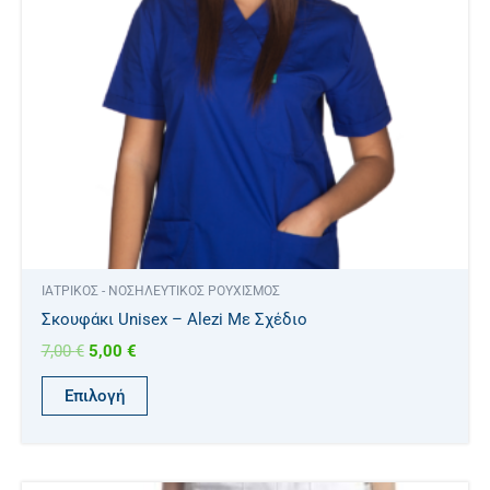
επιλογές
μπορούν
να
επιλεγούν
στη
σελίδα
του
προϊόντος
ΙΑΤΡΙΚΟΣ - ΝΟΣΗΛΕΥΤΙΚΟΣ ΡΟΥΧΙΣΜΟΣ
Σκουφάκι Unisex – Alezi Με Σχέδιο
7,00
€
5,00
€
Επιλογή