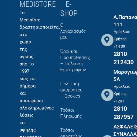
MEDISTORE
E-
SHOP
Το
Α.Παπανα
Medistore
111
Ο
δραστηριοποιείται
λογαριασμός
Ηράκλειο
στο
μου
Κρήτης,
χώρο
714 09
της
Όροι και
2810
υγείας
Προϋποθέσεις
212430
– Πολιτική
από το
Επιστροφών
1997
Μαρογιώ
έως και
5Α
Πολιτική
σήμερα
Ηράκλειο
απορρήτου
και
Κρήτης,
– Cookies
προσφέρει
71201
2810
ολοκληρωμένες
Τρόποι
λύσεις
287957
Πληρωμής
και
ΑΣΦΑΛΕΙ
υψηλής
Τρόποι
ΣΥΝΑΛΛΑ
αποστολής