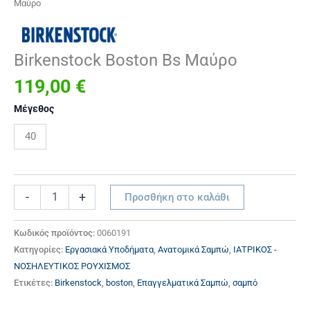
Μαύρο
Bs
Μαύρο
ποσότητα
Birkenstock Boston Bs Μαύρο
119,00
€
Μέγεθος
40
-
+
Προσθήκη στο καλάθι
Κωδικός προϊόντος:
0060191
Κατηγορίες:
Eργασιακά Υποδήματα
,
Ανατομικά Σαμπώ
,
ΙΑΤΡΙΚΟΣ -
ΝΟΣΗΛΕΥΤΙΚΟΣ ΡΟΥΧΙΣΜΟΣ
Ετικέτες:
Birkenstock
,
boston
,
Επαγγελματικά Σαμπώ
,
σαμπό