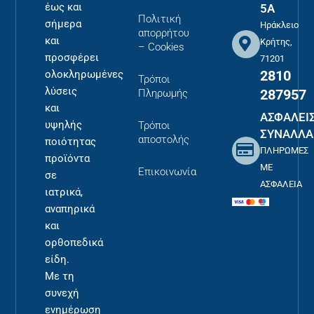
έως και
5Α
Πολιτική
σήμερα
Ηράκλειο
απορρήτου
και
Κρήτης,
– Cookies
προσφέρει
71201
2810
ολοκληρωμένες
Τρόποι
λύσεις
287957
Πληρωμής
και
ΑΣΦΑΛΕΙ
υψηλής
Τρόποι
ΣΥΝΑΛΛΑ
αποστολής
ποιότητας
ΠΛΗΡΩΜΕΣ
προϊόντα
ΜΕ
Επικοινωνία
σε
ΑΣΦΑΛΕΙΑ
ιατρικά,
αναπηρικά
και
ορθοπεδικά
είδη.
Με τη
συνεχή
ενημέρωση