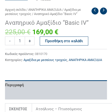
Original
Η
Aναπηρικό
Αρχική σελίδα
/
ΑΝΑΠΗΡΙΚΑ ΑΜΑΞΙΔΙΑ
/
Αμαξίδια με
μεσαίους τροχούς
/ Aναπηρικό Αμαξίδιο “Basic IV”
price
τρέχουσα
Αμαξίδιο
“Basic
was:
τιμή
Aναπηρικό Αμαξίδιο “Basic IV”
IV”
225,00 €.
είναι:
ποσότητα
225,00
€
169,00
€
169,00 €.
-
+
Προσθήκη στο καλάθι
Κωδικός προϊόντος:
0810170
Κατηγορίες:
Αμαξίδια με μεσαίους τροχούς
,
ΑΝΑΠΗΡΙΚΑ ΑΜΑΞΙΔΙΑ
Περιγραφή
Επιπλέον πληροφορίες
ΣΚΕΛΕΤΟΣ
Ατσάλινος – Πτυσσόμενος