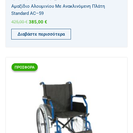
Aμαξίδιο Αλουμινίου Με Ανακλινόμενη Πλάτη
Standard AC–59
425,00
€
385,00
€
Διαβάστε περισσότερα
Original
Η
price
τρέχουσα
ΠΡΟΣΦΟΡΑ
ΠΡΟΣΦΟΡΑ
was:
τιμή
259,00 €.
είναι:
229,00 €.