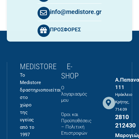
info@medistore.gr
ΠΡΟΣΦΟΡΕΣ
MEDISTORE
E-
SHOP
Το
Α.Παπανα
Medistore
111
Ο
δραστηριοποιείται
λογαριασμός
Ηράκλειο
στο
μου
Κρήτης,
χώρο
714 09
της
Όροι και
2810
υγείας
Προϋποθέσεις
212430
– Πολιτική
από το
Επιστροφών
1997
Μαρογιώ