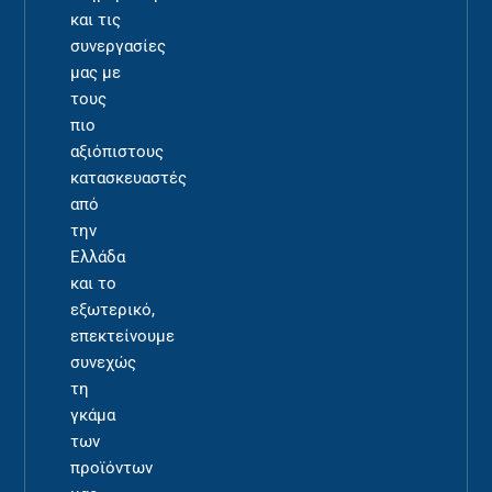
και τις
συνεργασίες
μας με
τους
πιο
αξιόπιστους
κατασκευαστές
από
την
Ελλάδα
και το
εξωτερικό,
επεκτείνουμε
συνεχώς
τη
γκάμα
των
προϊόντων