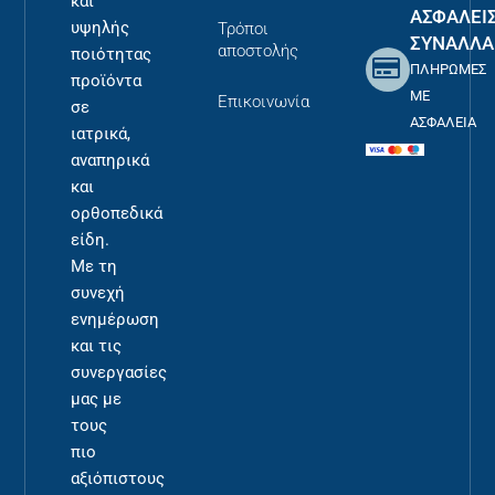
και
ΑΣΦΑΛΕΙ
υψηλής
Τρόποι
ΣΥΝΑΛΛΑ
αποστολής
ποιότητας
ΠΛΗΡΩΜΕΣ
προϊόντα
ΜΕ
Επικοινωνία
σε
ΑΣΦΑΛΕΙΑ
ιατρικά,
αναπηρικά
και
ορθοπεδικά
είδη.
Με τη
συνεχή
ενημέρωση
και τις
συνεργασίες
μας με
τους
πιο
αξιόπιστους