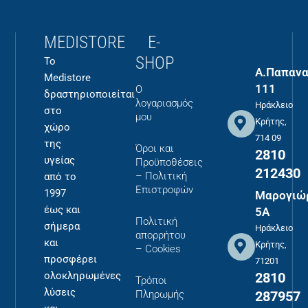
MEDISTORE
E-
SHOP
Το
Α.Παπανα
Medistore
111
Ο
δραστηριοποιείται
λογαριασμός
Ηράκλειο
στο
μου
Κρήτης,
χώρο
714 09
της
Όροι και
2810
υγείας
Προϋποθέσεις
212430
– Πολιτική
από το
Επιστροφών
1997
Μαρογιώ
έως και
5Α
Πολιτική
σήμερα
Ηράκλειο
απορρήτου
και
Κρήτης,
– Cookies
προσφέρει
71201
2810
ολοκληρωμένες
Τρόποι
λύσεις
287957
Πληρωμής