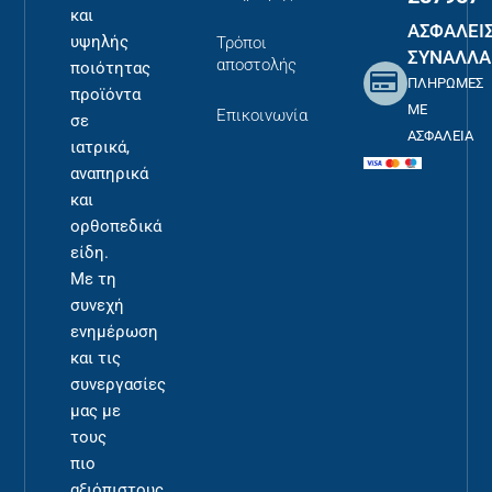
και
ΑΣΦΑΛΕΙ
υψηλής
Τρόποι
ΣΥΝΑΛΛΑ
αποστολής
ποιότητας
ΠΛΗΡΩΜΕΣ
προϊόντα
ΜΕ
Επικοινωνία
σε
ΑΣΦΑΛΕΙΑ
ιατρικά,
αναπηρικά
και
ορθοπεδικά
είδη.
Με τη
συνεχή
ενημέρωση
και τις
συνεργασίες
μας με
τους
πιο
αξιόπιστους