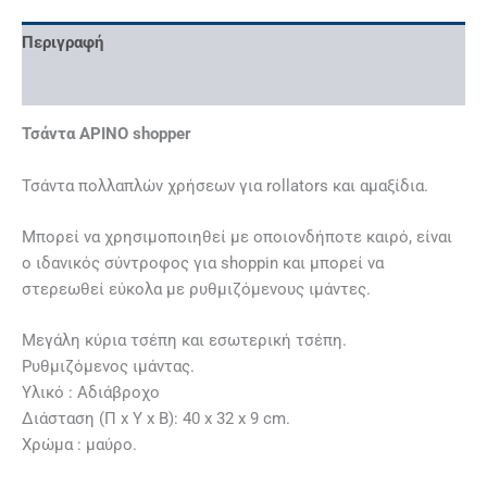
Περιγραφή
Επιπλέον πληροφορίες
Τσάντα APINO shopper
Τσάντα πολλαπλών χρήσεων για rollators και αμαξίδια.
Μπορεί να χρησιμοποιηθεί με οποιονδήποτε καιρό, είναι
ο ιδανικός σύντροφος για shoppin και μπορεί να
στερεωθεί εύκολα με ρυθμιζόμενους ιμάντες.
Μεγάλη κύρια τσέπη και εσωτερική τσέπη.
Ρυθμιζόμενος ιμάντας.
Υλικό : Αδιάβροχο
Διάσταση (Π x Υ x Β): 40 x 32 x 9 cm.
Χρώμα : μαύρο.