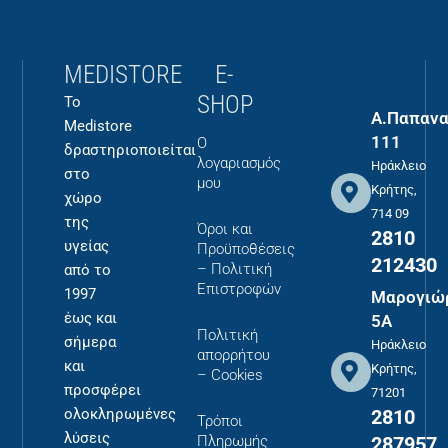
MEDISTORE
E-
SHOP
Το
Α.Παπανα
Medistore
111
Ο
δραστηριοποιείται
λογαριασμός
Ηράκλειο
στο
μου
Κρήτης,
χώρο
714 09
της
Όροι και
2810
υγείας
Προϋποθέσεις
212430
– Πολιτική
από το
Επιστροφών
1997
Μαρογιώ
έως και
5Α
Πολιτική
σήμερα
Ηράκλειο
απορρήτου
και
Κρήτης,
– Cookies
προσφέρει
71201
2810
ολοκληρωμένες
Τρόποι
λύσεις
287957
Πληρωμής