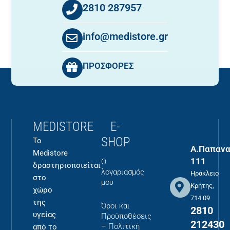
2810 287957
info@medistore.gr
ΠΡΟΣΦΟΡΕΣ
MEDISTORE
E-
SHOP
Το
Α.Παπανα
Medistore
111
Ο
δραστηριοποιείται
λογαριασμός
Ηράκλειο
στο
μου
Κρήτης,
χώρο
714 09
της
Όροι και
2810
υγείας
Προϋποθέσεις
212430
– Πολιτική
από το