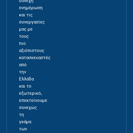
συνεχή
ενημέρωση
και τις
συνεργασίες
μας με
τους
πιο
αξιόπιστους
κατασκευαστές
από
την
Ελλάδα
και το
εξωτερικό,
επεκτείνουμε
συνεχώς
τη
γκάμα
των