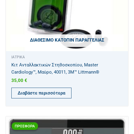
ΔΙΑΘΈΣΙΜΟ ΚΑΤΌΠΙΝ ΠΑΡΑΓΓΕΛΊΑΣ
ΙΑΤΡΙΚΑ
Κιτ Ανταλλακτικών Στηθοσκοπίου, Master
Cardiology™, Μαύρο, 40011, 3M™ Littmann®
35,00
€
Διαβάστε περισσότερα
Original
Η
Αυτό
price
τρέχουσα
ΠΡΟΣΦΟΡΑ
ΠΡΟΣΦΟΡΑ
το
was:
τιμή