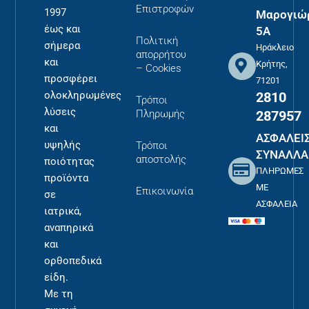
Επιστροφών
1997
Μαρογιώ
έως και
5Α
Πολιτική
σήμερα
Ηράκλειο
απορρήτου
και
Κρήτης,
– Cookies
προσφέρει
71201
2810
ολοκληρωμένες
Τρόποι
λύσεις
287957
Πληρωμής
και
ΑΣΦΑΛΕΙ
υψηλής
Τρόποι
ΣΥΝΑΛΛΑ
αποστολής
ποιότητας
ΠΛΗΡΩΜΕΣ
προϊόντα
ΜΕ
Επικοινωνία
σε
ΑΣΦΑΛΕΙΑ
ιατρικά,
αναπηρικά
και
ορθοπεδικά
είδη.
Με τη