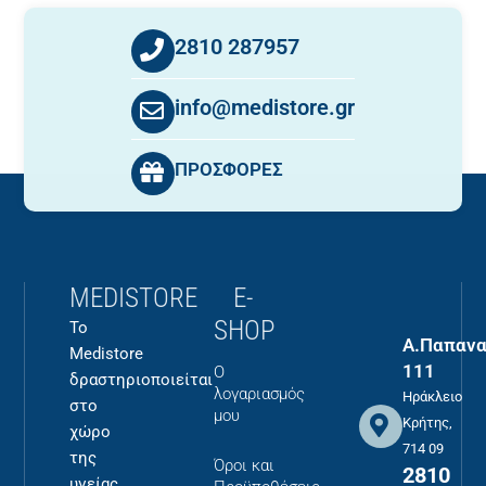
2810 287957
info@medistore.gr
ΠΡΟΣΦΟΡΕΣ
MEDISTORE
E-
SHOP
Το
Α.Παπανα
Medistore
111
Ο
δραστηριοποιείται
λογαριασμός
Ηράκλειο
στο
μου
Κρήτης,
χώρο
714 09
της
Όροι και
2810
υγείας