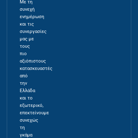
Με τη
συνεχή
ενημέρωση
και τις
συνεργασίες
μας με
τους
πιο
αξιόπιστους
κατασκευαστές
από
την
Ελλάδα
και το
εξωτερικό,
επεκτείνουμε
συνεχώς
τη
γκάμα