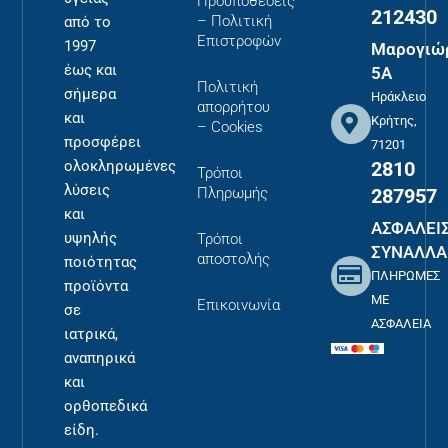
Προϋποθέσεις
212430
– Πολιτική
από το
Επιστροφών
1997
Μαρογιώ
έως και
5Α
Πολιτική
σήμερα
Ηράκλειο
απορρήτου
και
Κρήτης,
– Cookies
προσφέρει
71201
2810
ολοκληρωμένες
Τρόποι
λύσεις
287957
Πληρωμής
και
ΑΣΦΑΛΕΙ
υψηλής
Τρόποι
ΣΥΝΑΛΛΑ
αποστολής
ποιότητας
ΠΛΗΡΩΜΕΣ
προϊόντα
ΜΕ
Επικοινωνία
σε
ΑΣΦΑΛΕΙΑ
ιατρικά,
αναπηρικά
και
ορθοπεδικά
είδη.