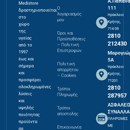
Α.Παπανα
Medistore
111
Ο
δραστηριοποιείται
λογαριασμός
Ηράκλειο
στο
μου
Κρήτης,
χώρο
714 09
της
Όροι και
2810
υγείας
Προϋποθέσεις
212430
– Πολιτική
από το
Επιστροφών
1997
Μαρογιώ
έως και
5Α
Πολιτική
σήμερα
Ηράκλειο
απορρήτου
και
Κρήτης,
– Cookies
προσφέρει
71201
2810
ολοκληρωμένες
Τρόποι
λύσεις
287957
Πληρωμής
και
ΑΣΦΑΛΕΙ
υψηλής
Τρόποι
ΣΥΝΑΛΛΑ
αποστολής
ποιότητας
ΠΛΗΡΩΜΕΣ
προϊόντα
ΜΕ
Επικοινωνία
σε