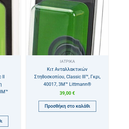
ΙΑΤΡΙΚΑ
Κιτ Ανταλλακτικών
 II
Στηθοσκοπίου, Classic III™, Γκρι,
η
40017, 3M™ Littmann®
 3M™
39,00
€
Προσθήκη στο καλάθι
ι