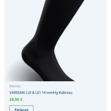
έχει
πολλαπλές
παραλλαγές.
Οι
επιλογές
μπορούν
να
επιλεγούν
στη
σελίδα
του
προϊόντος
Κάλτσες
VARISAN LUI & LEI 14 mmHg Κάλτσες
28,00
€
Επιλογή