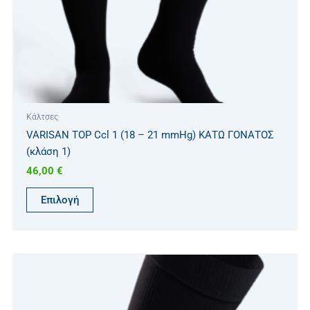
στη
σελίδα
του
προϊόντος
Κάλτσες
VARISAN TOP Ccl 1 (18 – 21 mmHg) ΚΑΤΩ ΓΟΝΑΤΟΣ
(κλάση 1)
46,00
€
Επιλογή
Αυτό
το
προϊόν