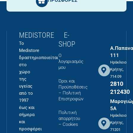
MEDISTORE
E-
SHOP
Το
Α.Παπανα
Medistore
111
Ο
δραστηριοποιείται
λογαριασμός
Ηράκλειο
στο
μου
Κρήτης,
χώρο
714 09
της
Όροι και
2810
υγείας
Προϋποθέσεις
212430
– Πολιτική
από το
Επιστροφών
1997
Μαρογιώ
έως και
5Α
Πολιτική
σήμερα
Ηράκλειο
απορρήτου
και
Κρήτης,
– Cookies
προσφέρει
71201