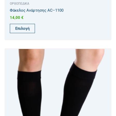
ΟΡΘΟΠΕΔΙΚΑ
Φάκελος Ανάρτησης AC–1100
14,00
€
Επιλογή
Αυτό
το
προϊόν
έχει
πολλαπλές
παραλλαγές.
Οι
επιλογές
μπορούν
να
επιλεγούν