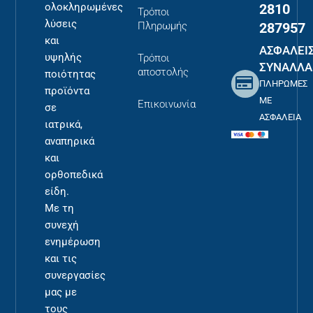
2810
ολοκληρωμένες
Τρόποι
λύσεις
287957
Πληρωμής
και
ΑΣΦΑΛΕΙ
υψηλής
Τρόποι
ΣΥΝΑΛΛΑ
αποστολής
ποιότητας
ΠΛΗΡΩΜΕΣ
προϊόντα
ΜΕ
Επικοινωνία
σε
ΑΣΦΑΛΕΙΑ
ιατρικά,
αναπηρικά
και
ορθοπεδικά
είδη.
Με τη
συνεχή
ενημέρωση
και τις
συνεργασίες
μας με
τους