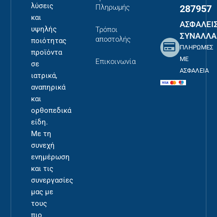
λύσεις
287957
Πληρωμής
και
ΑΣΦΑΛΕΙ
υψηλής
Τρόποι
ΣΥΝΑΛΛΑ
αποστολής
ποιότητας
ΠΛΗΡΩΜΕΣ
προϊόντα
ΜΕ
Επικοινωνία
σε
ΑΣΦΑΛΕΙΑ
ιατρικά,
αναπηρικά
και
ορθοπεδικά
είδη.
Με τη
συνεχή
ενημέρωση
και τις
συνεργασίες
μας με
τους
πιο