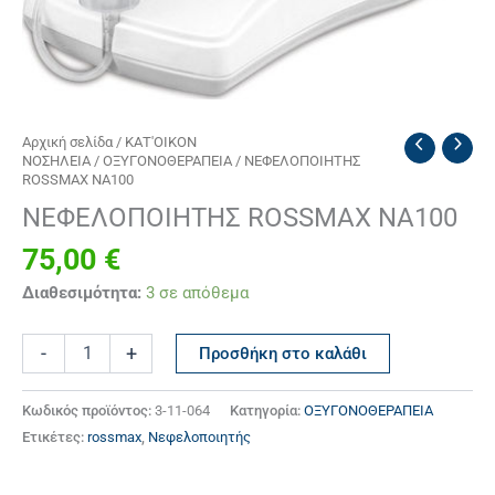
ΝΕΦΕΛΟΠΟΙΗΤΗΣ
Αρχική σελίδα
/
ΚΑΤ'ΟΙΚΟΝ
ΝΟΣΗΛΕΙΑ
/
ΟΞΥΓΟΝΟΘΕΡΑΠΕΙΑ
/ ΝΕΦΕΛΟΠΟΙΗΤΗΣ
ROSSMAX
ROSSMAX NA100
NA100
ποσότητα
ΝΕΦΕΛΟΠΟΙΗΤΗΣ ROSSMAX NA100
75,00
€
Διαθεσιμότητα:
3 σε απόθεμα
-
+
Προσθήκη στο καλάθι
Κωδικός προϊόντος:
3-11-064
Κατηγορία:
ΟΞΥΓΟΝΟΘΕΡΑΠΕΙΑ
Ετικέτες:
rossmax
,
Νεφελοποιητής