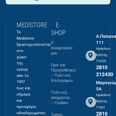
MEDISTORE
E-
SHOP
Το
Α.Παπανα
Medistore
111
Ο
δραστηριοποιείται
λογαριασμός
Ηράκλειο
στο
μου
Κρήτης,
χώρο
714 09
της
Όροι και
2810
υγείας
Προϋποθέσεις
212430
– Πολιτική
από το
Επιστροφών
1997
Μαρογιώ
έως και
5Α
Πολιτική
σήμερα
Ηράκλειο
απορρήτου
και
Κρήτης,
– Cookies
προσφέρει
71201
2810
ολοκληρωμένες
Τρόποι