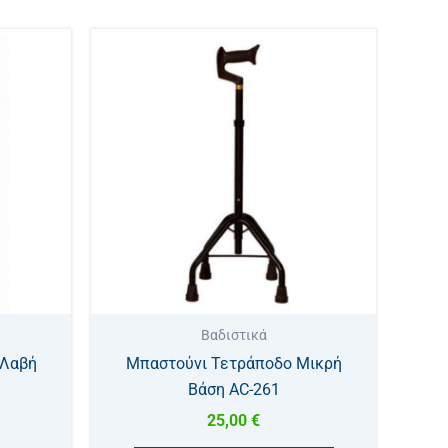
τό
οϊόν
ει
λλαπλές
ραλλαγές.
ιλογές
ορούν
ιλεγούν
η
Βαδιστικά
λίδα
 Λαβή
Μπαστούνι Τετράποδο Μικρή
υ
Βάση AC-261
οϊόντος
25,00
€