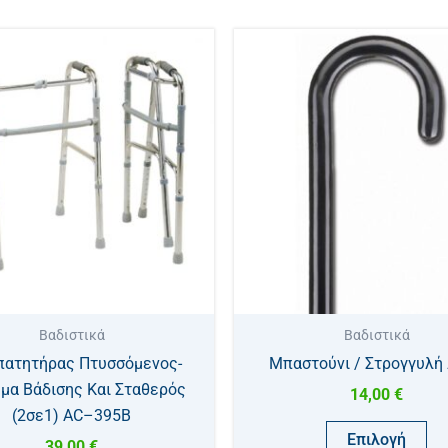
Αυ
το
πρ
έχ
πο
πα
Οι
επ
μπ
να
επ
στ
Βαδιστικά
Βαδιστικά
σε
πατητήρας Πτυσσόμενος-
Μπαστούνι / Στρογγυλή
το
μα Βάδισης Και Σταθερός
14,00
€
πρ
(2σε1) AC–395Β
Επιλογή
39,00
€