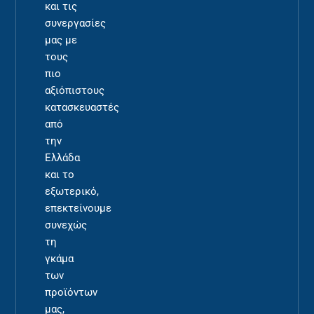
και τις
συνεργασίες
μας με
τους
πιο
αξιόπιστους
κατασκευαστές
από
την
Ελλάδα
και το
εξωτερικό,
επεκτείνουμε
συνεχώς
τη
γκάμα
των
προϊόντων
μας,