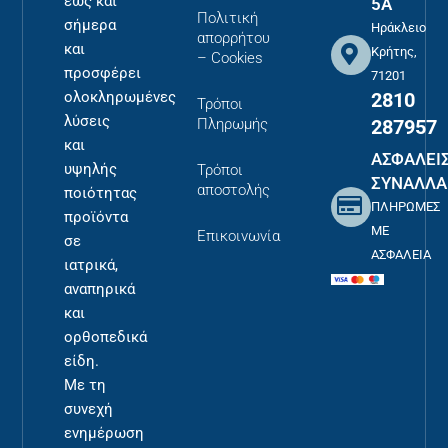
έως και
5Α
Πολιτική
σήμερα
Ηράκλειο
απορρήτου
και
Κρήτης,
– Cookies
προσφέρει
71201
2810
ολοκληρωμένες
Τρόποι
λύσεις
287957
Πληρωμής
και
ΑΣΦΑΛΕΙ
υψηλής
Τρόποι
ΣΥΝΑΛΛΑ
αποστολής
ποιότητας
ΠΛΗΡΩΜΕΣ
προϊόντα
ΜΕ
Επικοινωνία
σε
ΑΣΦΑΛΕΙΑ
ιατρικά,
αναπηρικά
και
ορθοπεδικά
είδη.
Με τη
συνεχή
ενημέρωση