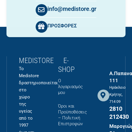
info@medistore.gr
ΠΡΟΣΦΟΡΕΣ
MEDISTORE
E-
SHOP
Το
Α.Παπανα
Medistore
111
Ο
δραστηριοποιείται
λογαριασμός
Ηράκλειο
στο
μου
Κρήτης,
χώρο
714 09
της
Όροι και
2810
υγείας
Προϋποθέσεις
212430
– Πολιτική
από το
Επιστροφών
1997
Μαρογιώ