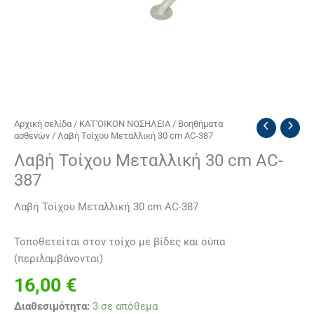
Λαβή
Αρχική σελίδα
/
ΚΑΤ'ΟΙΚΟΝ ΝΟΣΗΛΕΙΑ
/
Βοηθήματα
ασθενών
/ Λαβή Τοίχου Μεταλλική 30 cm AC-387
Τοίχου
Μεταλλική
Λαβή Τοίχου Μεταλλική 30 cm AC-
30
387
cm
AC-
Λαβή Τοίχου Μεταλλική 30 cm AC-387
387
ποσότητα
Τοποθετείται στον τοίχο με βίδες και ούπα
(περιλαμβάνονται)
16,00
€
Διαθεσιμότητα:
3 σε απόθεμα