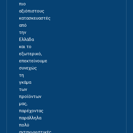
πιο
αξιόπιστους
κατασκευαστές
από
την
Ελλάδα
και το
εξωτερικό,
επεκτείνουμε
συνεχώς
τη
γκάμα
των
προϊόντων
μας,
παρέχοντας
παράλληλα
πολύ
ανταγωνιστικές