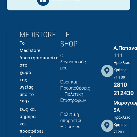
MEDISTORE
E-
SHOP
Το
Α.Παπανα
Medistore
111
Ο
δραστηριοποιείται
λογαριασμός
Ηράκλειο
στο
μου
Κρήτης,
χώρο
714 09
της
Όροι και
2810
υγείας
Προϋποθέσεις
212430
– Πολιτική
από το
Επιστροφών
1997
Μαρογιώ
έως και
5Α
Πολιτική
σήμερα
Ηράκλειο
απορρήτου
και
Κρήτης,
– Cookies
προσφέρει
71201