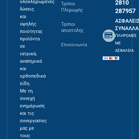
2810
ολοκληρωμένες
Τρόποι
λύσεις
287957
Πληρωμής
και
ΑΣΦΑΛΕΙ
υψηλής
Τρόποι
ΣΥΝΑΛΛΑ
αποστολής
ποιότητας
ΠΛΗΡΩΜΕΣ
προϊόντα
ΜΕ
Επικοινωνία
σε
ΑΣΦΑΛΕΙΑ
ιατρικά,
αναπηρικά
και
ορθοπεδικά
είδη.
Με τη
συνεχή
ενημέρωση
και τις
συνεργασίες
μας με
τους