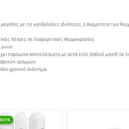
 μέγεθος με τις κατάλληλες ιδιότητες, η θερμότητα των θερ
ετικές πέτρες σε διαφορετικές θερμοκρασίες.
 μυών.
χει παρόμοια αποτελέσματα με αυτά ενός βαθιού μασάζ σε λ
μβρινών γραμμών.
γάλο χρονικό διάστημα.
Original
Η
price
τρέχουσα
ΦΟΡΑ
ΦΟΡΑ
was:
τιμή