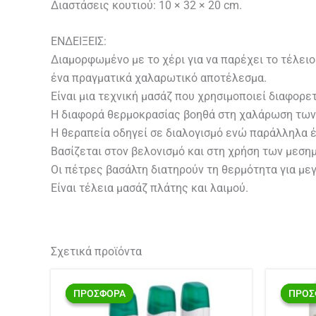
Διαστάσεις κουτιού: 10 × 32 × 20 cm.
ΕΝΔΕΙΞΕΙΣ:
Διαμορφωμένο με το χέρι για να παρέχει το τέλειο
ένα πραγματικά χαλαρωτικό αποτέλεσμα.
Είναι μια τεχνική μασάζ που χρησιμοποιεί διαφορ
Η διαφορά θερμοκρασίας βοηθά στη χαλάρωση των
Η θεραπεία οδηγεί σε διαλογισμό ενώ παράλληλα έ
Βασίζεται στον βελονισμό και στη χρήση των μεση
Οι πέτρες βασάλτη διατηρούν τη θερμότητα για με
Είναι τέλεια μασάζ πλάτης και λαιμού.
Σχετικά προϊόντα
Original
Η
price
τρέχουσα
ΠΡΟΣΦΟΡΑ
ΠΡΟΣΦΟΡΑ
ΠΡΟΣ
ΠΡΟΣ
was:
τιμή