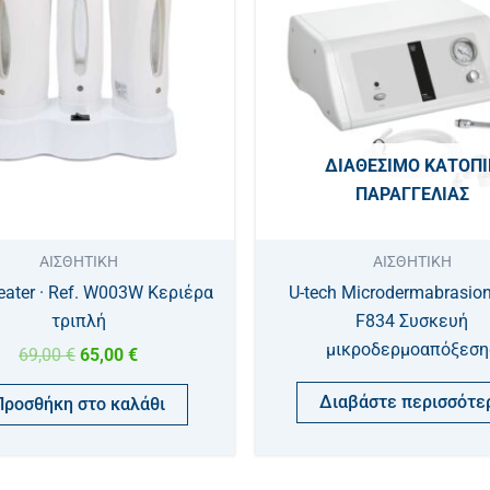
69,00 €.
είναι:
65,00 €.
ΔΙΑΘΈΣΙΜΟ ΚΑΤΌΠΙ
ΠΑΡΑΓΓΕΛΊΑΣ
ΑΙΣΘΗΤΙΚΗ
ΑΙΣΘΗΤΙΚΗ
heater · Ref. W003W Κεριέρα
U-tech Microdermabrasion 
τριπλή
F834 Συσκευή
μικροδερμοαπόξεση
69,00
€
65,00
€
Διαβάστε περισσότε
Προσθήκη στο καλάθι