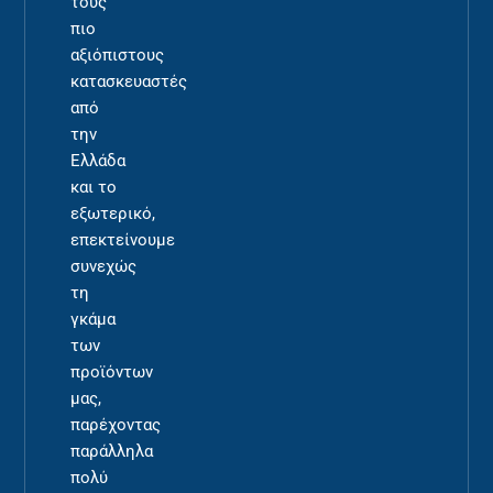
τους
πιο
αξιόπιστους
κατασκευαστές
από
την
Ελλάδα
και το
εξωτερικό,
επεκτείνουμε
συνεχώς
τη
γκάμα
των
προϊόντων
μας,
παρέχοντας
παράλληλα
πολύ