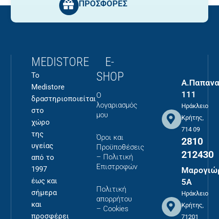
ΠΡΟΣΦΟΡΕΣ
MEDISTORE
E-
SHOP
Το
Α.Παπανα
Medistore
111
Ο
δραστηριοποιείται
λογαριασμός
Ηράκλειο
στο
μου
Κρήτης,
χώρο
714 09
της
Όροι και
2810
υγείας
Προϋποθέσεις
212430
– Πολιτική
από το
Επιστροφών
1997
Μαρογιώ
έως και
5Α
Πολιτική
σήμερα
Ηράκλειο
απορρήτου
και
Κρήτης,
– Cookies
προσφέρει
71201