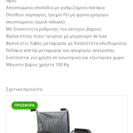
ύψος
Αποσπώμενα υποπόδια με ρυθμιζόμενα πατάκια
Οπίσθιοι συμπαγείς τροχοί PU με φρένα γρήγορα
αποσπώμενοι (quick release)
Με δυνατότητα ρύθμισης του κέντρου βάρους
Φρένα στους πίσω τροχούς με μηχανισμό de luxe
Φρένα στις λαβές μεταφοράς με δυνατότητα κλειδώματος
Ροδάκια anti-tip μεταφοράς και αποφυγής ανατροπής
Συστήνεται για χρήση σε εσωτερικό και εξωτερικό χώρο
Μέγιστο βάρος χρήστη 100 Kg
Σχετικά προϊόντα
Original
Η
price
τρέχουσα
ΠΡΟΣΦΟΡΑ
ΠΡΟΣΦΟΡΑ
was:
τιμή
345,00 €.
είναι:
315,00 €.