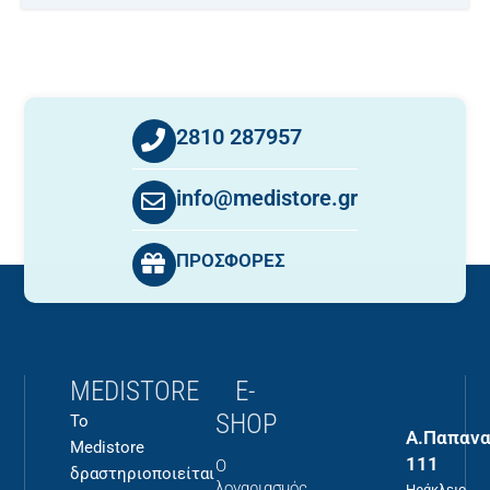
2810 287957
info@medistore.gr
ΠΡΟΣΦΟΡΕΣ
MEDISTORE
E-
SHOP
Το
Α.Παπανα
Medistore
111
Ο
δραστηριοποιείται
λογαριασμός
Ηράκλειο