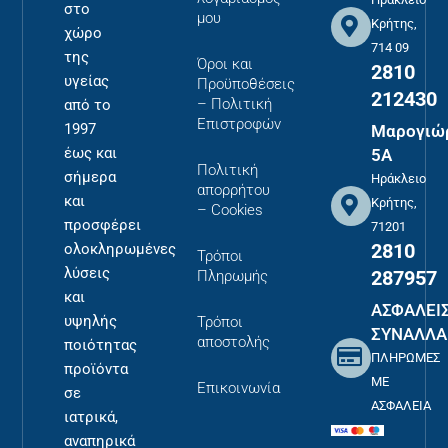
στο
μου
Κρήτης,
χώρο
714 09
της
Όροι και
2810
υγείας
Προϋποθέσεις
212430
– Πολιτική
από το
Επιστροφών
1997
Μαρογιώ
έως και
5Α
Πολιτική
σήμερα
Ηράκλειο
απορρήτου
και
Κρήτης,
– Cookies
προσφέρει
71201
2810
ολοκληρωμένες
Τρόποι
λύσεις
287957
Πληρωμής
και
ΑΣΦΑΛΕΙ
υψηλής
Τρόποι
ΣΥΝΑΛΛΑ
αποστολής
ποιότητας
ΠΛΗΡΩΜΕΣ
προϊόντα
ΜΕ
Επικοινωνία
σε
ΑΣΦΑΛΕΙΑ
ιατρικά,
αναπηρικά