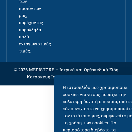
των
προϊόντων
μας,
παρέχοντας
παράλληλα
πολύ
ανταγωνιστικές
τιμές.
© 2026 MEDISTORE –
Ιατρικά και Ορθοπεδικά Είδη
Κατασκευή Ιστοσελίδων
All Web Keys
Η ιστοσελίδα μας χρησιμοποιεί
cookies για να σας παρέχει την
καλύτερη δυνατή εμπειρία, οπότε
εάν συνεχίσετε να χρησιμοποιείτ
τον ιστότοπό μας, συμφωνείτε μ
τη χρήση των cookies. Για
περισσότερα διαβάστε τα