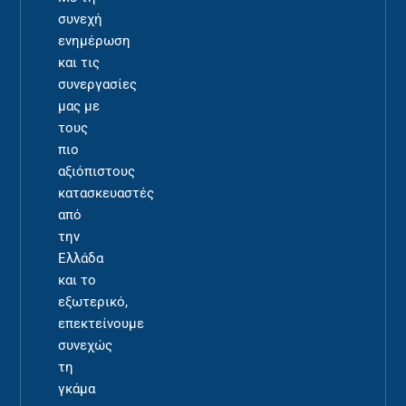
συνεχή
ενημέρωση
και τις
συνεργασίες
μας με
τους
πιο
αξιόπιστους
κατασκευαστές
από
την
Ελλάδα
και το
εξωτερικό,
επεκτείνουμε
συνεχώς
τη
γκάμα