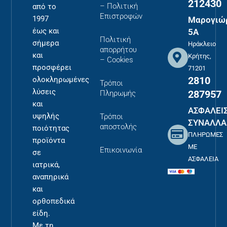
212430
– Πολιτική
από το
Επιστροφών
1997
Μαρογιώ
έως και
5Α
Πολιτική
σήμερα
Ηράκλειο
απορρήτου
και
Κρήτης,
– Cookies
προσφέρει
71201
2810
ολοκληρωμένες
Τρόποι
λύσεις
287957
Πληρωμής
και
ΑΣΦΑΛΕΙ
υψηλής
Τρόποι
ΣΥΝΑΛΛΑ
αποστολής
ποιότητας
ΠΛΗΡΩΜΕΣ
προϊόντα
ΜΕ
Επικοινωνία
σε
ΑΣΦΑΛΕΙΑ
ιατρικά,
αναπηρικά
και
ορθοπεδικά
είδη.
Με τη