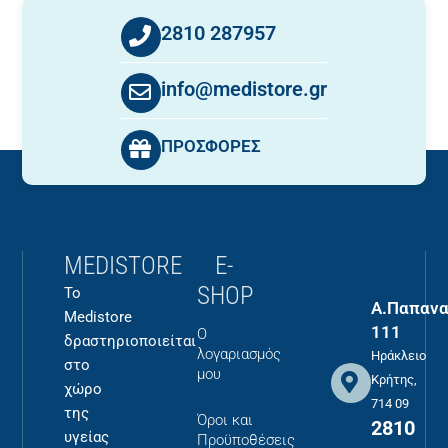
2810 287957
info@medistore.gr
ΠΡΟΣΦΟΡΕΣ
MEDISTORE
E-
SHOP
Το
Α.Παπανα
Medistore
111
Ο
δραστηριοποιείται
λογαριασμός
Ηράκλειο
στο
μου
Κρήτης,
χώρο
714 09
της
Όροι και
2810
υγείας
Προϋποθέσεις