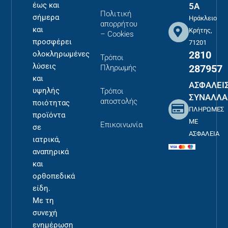
έως και
5Α
Πολιτική
σήμερα
Ηράκλειο
απορρήτου
και
Κρήτης,
– Cookies
προσφέρει
71201
2810
ολοκληρωμένες
Τρόποι
λύσεις
287957
Πληρωμής
και
ΑΣΦΑΛΕΙ
υψηλής
Τρόποι
ΣΥΝΑΛΛΑ
αποστολής
ποιότητας
ΠΛΗΡΩΜΕΣ
προϊόντα
ΜΕ
Επικοινωνία
σε
ΑΣΦΑΛΕΙΑ
ιατρικά,
αναπηρικά
και
ορθοπεδικά
είδη.
Με τη
συνεχή
ενημέρωση