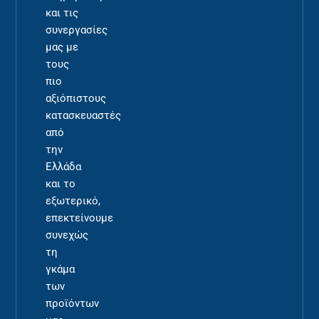
και τις
συνεργασίες
μας με
τους
πιο
αξιόπιστους
κατασκευαστές
από
την
Ελλάδα
και το
εξωτερικό,
επεκτείνουμε
συνεχώς
τη
γκάμα
των
προϊόντων