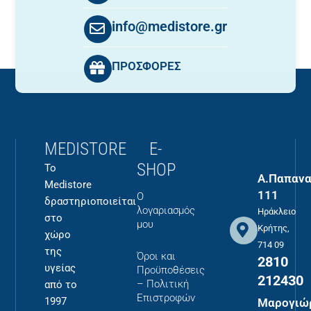
info@medistore.gr
ΠΡΟΣΦΟΡΕΣ
MEDISTORE
E-
SHOP
Το
Α.Παπανα
Medistore
111
Ο
δραστηριοποιείται
λογαριασμός
Ηράκλειο
στο
μου
Κρήτης,
χώρο
714 09
της
Όροι και
2810
υγείας
Προϋποθέσεις
212430
– Πολιτική
από το
Επιστροφών
1997
Μαρογιώ