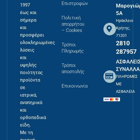
Επιστροφών
1997
Μαρογιώ
έως και
5Α
Πολιτική
σήμερα
Ηράκλειο
απορρήτου
και
Κρήτης,
– Cookies
προσφέρει
71201
2810
ολοκληρωμένες
Τρόποι
λύσεις
287957
Πληρωμής
και
ΑΣΦΑΛΕΙ
υψηλής
Τρόποι
ΣΥΝΑΛΛΑ
αποστολής
ποιότητας
ΠΛΗΡΩΜΕΣ
προϊόντα
ΜΕ
Επικοινωνία
σε
ΑΣΦΑΛΕΙΑ
ιατρικά,
αναπηρικά
και
ορθοπεδικά
είδη.
Με τη
συνεχή