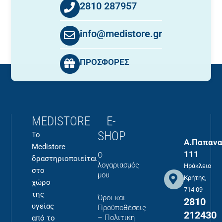
2810 287957
info@medistore.gr
ΠΡΟΣΦΟΡΕΣ
MEDISTORE
E-
SHOP
Το
Α.Παπανα
Medistore
111
Ο
δραστηριοποιείται
λογαριασμός
Ηράκλειο
στο
μου
Κρήτης,
χώρο
714 09
της
Όροι και
2810
υγείας
Προϋποθέσεις
212430
– Πολιτική
από το