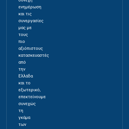
ενημέρωση
και τις
συνεργασίες
μας με
τους
πιο
αξιόπιστους
κατασκευαστές
από
την
Ελλάδα
και το
εξωτερικό,
επεκτείνουμε
συνεχώς
τη
γκάμα
των