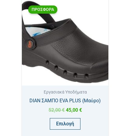
Original
Η
Αυτό
price
τρέχουσα
ΠΡΟΣΦΟΡΑ
το
was:
τιμή
προϊόν
52,00 €.
είναι:
45,00 €.
έχει
πολλαπλές
παραλλαγές.
Οι
επιλογές
μπορούν
να
επιλεγούν
στη
Eργασιακά Υποδήματα
σελίδα
DIAN ΣΑΜΠΟ EVA PLUS (Μαύρο)
του
52,00
€
45,00
€
προϊόντος
Επιλογή