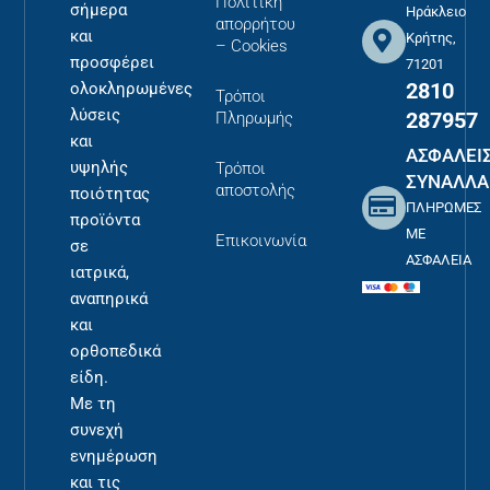
Πολιτική
σήμερα
Ηράκλειο
απορρήτου
και
Κρήτης,
– Cookies
προσφέρει
71201
2810
ολοκληρωμένες
Τρόποι
λύσεις
287957
Πληρωμής
και
ΑΣΦΑΛΕΙ
υψηλής
Τρόποι
ΣΥΝΑΛΛΑ
αποστολής
ποιότητας
ΠΛΗΡΩΜΕΣ
προϊόντα
ΜΕ
Επικοινωνία
σε
ΑΣΦΑΛΕΙΑ
ιατρικά,
αναπηρικά
και
ορθοπεδικά
είδη.
Με τη
συνεχή
ενημέρωση
και τις