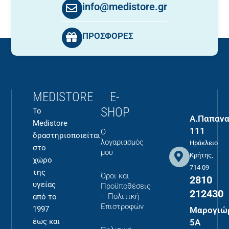
info@medistore.gr
ΠΡΟΣΦΟΡΕΣ
MEDISTORE
E-
SHOP
Το
Α.Παπανα
Medistore
111
Ο
δραστηριοποιείται
λογαριασμός
Ηράκλειο
στο
μου
Κρήτης,
χώρο
714 09
της
Όροι και
2810
υγείας
Προϋποθέσεις
212430
– Πολιτική
από το
Επιστροφών
1997
Μαρογιώ
έως και
5Α