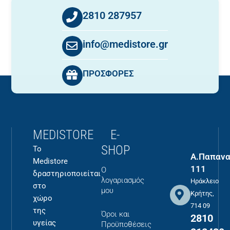
2810 287957
info@medistore.gr
ΠΡΟΣΦΟΡΕΣ
MEDISTORE
E-
SHOP
Το
Α.Παπανα
Medistore
111
Ο
δραστηριοποιείται
λογαριασμός
Ηράκλειο
στο
μου
Κρήτης,
χώρο
714 09
της
Όροι και
2810
υγείας
Προϋποθέσεις