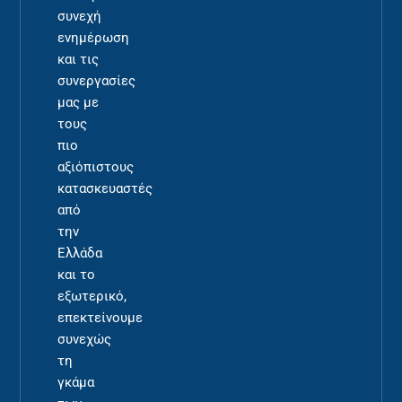
συνεχή
ενημέρωση
και τις
συνεργασίες
μας με
τους
πιο
αξιόπιστους
κατασκευαστές
από
την
Ελλάδα
και το
εξωτερικό,
επεκτείνουμε
συνεχώς
τη
γκάμα