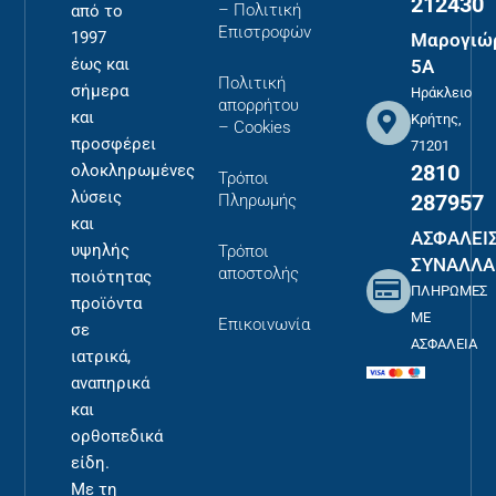
212430
– Πολιτική
από το
Επιστροφών
1997
Μαρογιώ
έως και
5Α
Πολιτική
σήμερα
Ηράκλειο
απορρήτου
και
Κρήτης,
– Cookies
προσφέρει
71201
2810
ολοκληρωμένες
Τρόποι
λύσεις
287957
Πληρωμής
και
ΑΣΦΑΛΕΙ
υψηλής
Τρόποι
ΣΥΝΑΛΛΑ
αποστολής
ποιότητας
ΠΛΗΡΩΜΕΣ
προϊόντα
ΜΕ
Επικοινωνία
σε
ΑΣΦΑΛΕΙΑ
ιατρικά,
αναπηρικά
και
ορθοπεδικά
είδη.
Με τη