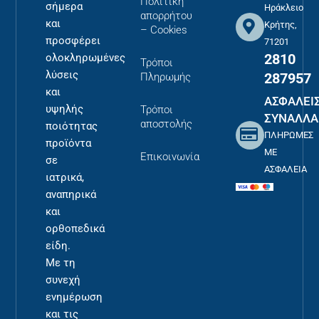
Πολιτική
σήμερα
Ηράκλειο
απορρήτου
και
Κρήτης,
– Cookies
προσφέρει
71201
2810
ολοκληρωμένες
Τρόποι
λύσεις
287957
Πληρωμής
και
ΑΣΦΑΛΕΙ
υψηλής
Τρόποι
ΣΥΝΑΛΛΑ
αποστολής
ποιότητας
ΠΛΗΡΩΜΕΣ
προϊόντα
ΜΕ
Επικοινωνία
σε
ΑΣΦΑΛΕΙΑ
ιατρικά,
αναπηρικά
και
ορθοπεδικά
είδη.
Με τη
συνεχή
ενημέρωση
και τις