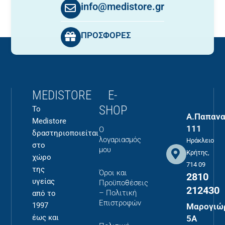
info@medistore.gr
ΠΡΟΣΦΟΡΕΣ
MEDISTORE
E-
SHOP
Το
Α.Παπανα
Medistore
111
Ο
δραστηριοποιείται
λογαριασμός
Ηράκλειο
στο
μου
Κρήτης,
χώρο
714 09
της
Όροι και
2810
υγείας
Προϋποθέσεις
212430
– Πολιτική
από το
Επιστροφών
1997
Μαρογιώ
έως και
5Α