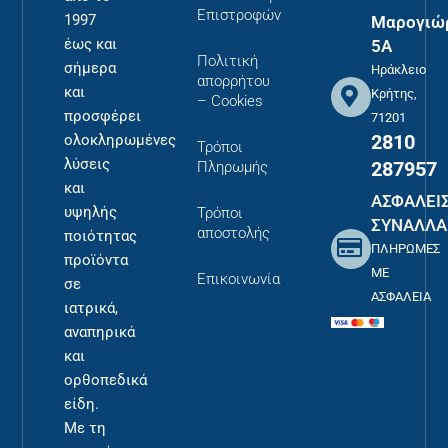
Επιστροφών
1997
Μαρογιώ
έως και
5Α
Πολιτική
σήμερα
Ηράκλειο
απορρήτου
και
Κρήτης,
– Cookies
προσφέρει
71201
2810
ολοκληρωμένες
Τρόποι
λύσεις
287957
Πληρωμής
και
ΑΣΦΑΛΕΙ
υψηλής
Τρόποι
ΣΥΝΑΛΛΑ
αποστολής
ποιότητας
ΠΛΗΡΩΜΕΣ
προϊόντα
ΜΕ
Επικοινωνία
σε
ΑΣΦΑΛΕΙΑ
ιατρικά,
αναπηρικά
και
ορθοπεδικά
είδη.
Με τη