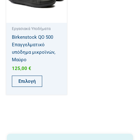
παραλλαγές.
Οι
επιλογές
μπορούν
Eργασιακά Υποδήματα
να
Birkenstock QO 500
επιλεγούν
Επαγγελματικό
στη
υπόδημα μικροϊνών,
σελίδα
Μαύρο
του
125,00
€
προϊόντος
Επιλογή