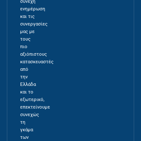
συνεχή
ενημέρωση
και τις
συνεργασίες
μας με
τους
πιο
αξιόπιστους
κατασκευαστές
από
την
Ελλάδα
και το
εξωτερικό,
επεκτείνουμε
συνεχώς
τη
γκάμα
των