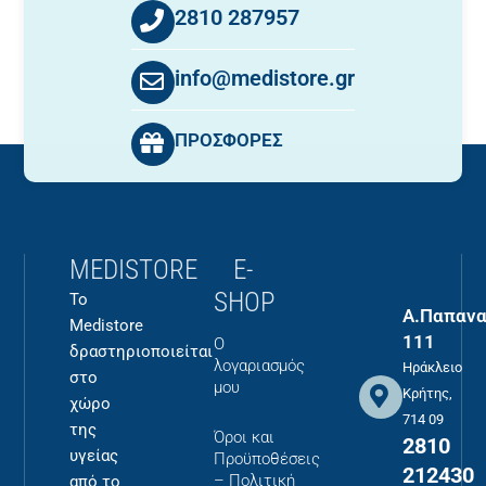
2810 287957
info@medistore.gr
ΠΡΟΣΦΟΡΕΣ
MEDISTORE
E-
SHOP
Το
Α.Παπανα
Medistore
111
Ο
δραστηριοποιείται
λογαριασμός
Ηράκλειο
στο
μου
Κρήτης,
χώρο
714 09
της
Όροι και
2810
υγείας
Προϋποθέσεις
212430
– Πολιτική
από το