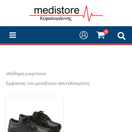
Μετάβαση
στο
περιεχόμενο
υπόδημα μικροϊνών
Εμφάνιση του μοναδικού αποτελέσματος
Αυτό
το
προϊόν
έχει
πολλαπλές