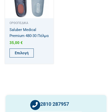
παραλλαγές.
Οι
επιλογές
μπορούν
ΟΡΘΟΠΕΔΙΚΑ
να
Saluber Medical
επιλεγούν
Premium 480-30 Πέλμα
στη
35,00
€
σελίδα
του
Επιλογή
προϊόντος
2810 287957