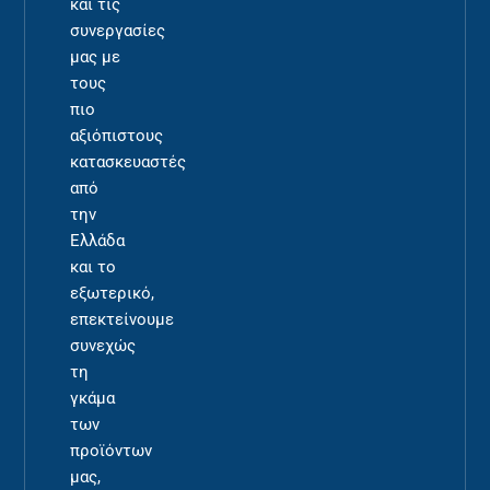
και τις
συνεργασίες
μας με
τους
πιο
αξιόπιστους
κατασκευαστές
από
την
Ελλάδα
και το
εξωτερικό,
επεκτείνουμε
συνεχώς
τη
γκάμα
των
προϊόντων
μας,