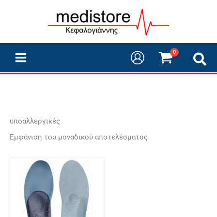
Μετάβαση
στο
περιεχόμενο
υποαλλεργικές
Εμφάνιση του μοναδικού αποτελέσματος
Αυτό
το
προϊόν
έχει
πολλαπλές