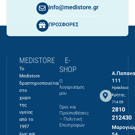
info@medistore.gr
ΠΡΟΣΦΟΡΕΣ
MEDISTORE
E-
SHOP
Το
Α.Παπανα
Medistore
111
Ο
δραστηριοποιείται
λογαριασμός
Ηράκλειο
στο
μου
Κρήτης,
χώρο
714 09
της
Όροι και
2810
υγείας
Προϋποθέσεις
212430
– Πολιτική
από το
Επιστροφών
1997
Μαρογιώ
έως και
5Α