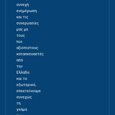
συνεχή
ενημέρωση
και τις
συνεργασίες
μας με
τους
πιο
αξιόπιστους
κατασκευαστές
από
την
Ελλάδα
και το
εξωτερικό,
επεκτείνουμε
συνεχώς
τη
γκάμα