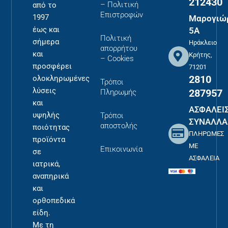
212430
– Πολιτική
από το
Επιστροφών
1997
Μαρογιώ
έως και
5Α
Πολιτική
σήμερα
Ηράκλειο
απορρήτου
και
Κρήτης,
– Cookies
προσφέρει
71201
2810
ολοκληρωμένες
Τρόποι
λύσεις
287957
Πληρωμής
και
ΑΣΦΑΛΕΙ
υψηλής
Τρόποι
ΣΥΝΑΛΛΑ
αποστολής
ποιότητας
ΠΛΗΡΩΜΕΣ
προϊόντα
ΜΕ
Επικοινωνία
σε
ΑΣΦΑΛΕΙΑ
ιατρικά,
αναπηρικά
και
ορθοπεδικά
είδη.
Με τη