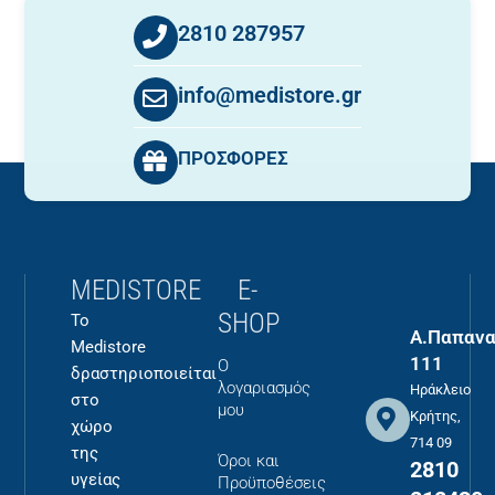
2810 287957
info@medistore.gr
ΠΡΟΣΦΟΡΕΣ
MEDISTORE
E-
SHOP
Το
Α.Παπανα
Medistore
111
Ο
δραστηριοποιείται
λογαριασμός
Ηράκλειο
στο
μου
Κρήτης,
χώρο
714 09
της
Όροι και
2810
υγείας
Προϋποθέσεις