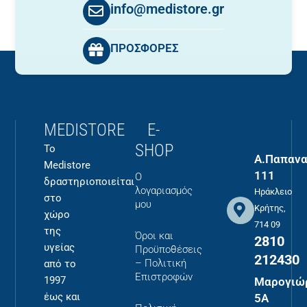
info@medistore.gr
ΠΡΟΣΦΟΡΕΣ
MEDISTORE
E-
SHOP
Το
Α.Παπανα
Medistore
111
Ο
δραστηριοποιείται
λογαριασμός
Ηράκλειο
στο
μου
Κρήτης,
χώρο
714 09
της
Όροι και
2810
υγείας
Προϋποθέσεις
212430
– Πολιτική
από το
Επιστροφών
1997
Μαρογιώ
έως και
5Α