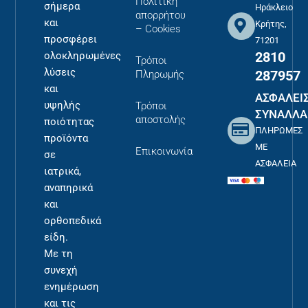
Πολιτική
σήμερα
Ηράκλειο
απορρήτου
και
Κρήτης,
– Cookies
προσφέρει
71201
2810
ολοκληρωμένες
Τρόποι
λύσεις
287957
Πληρωμής
και
ΑΣΦΑΛΕΙ
υψηλής
Τρόποι
ΣΥΝΑΛΛΑ
αποστολής
ποιότητας
ΠΛΗΡΩΜΕΣ
προϊόντα
ΜΕ
Επικοινωνία
σε
ΑΣΦΑΛΕΙΑ
ιατρικά,
αναπηρικά
και
ορθοπεδικά
είδη.
Με τη
συνεχή
ενημέρωση
και τις