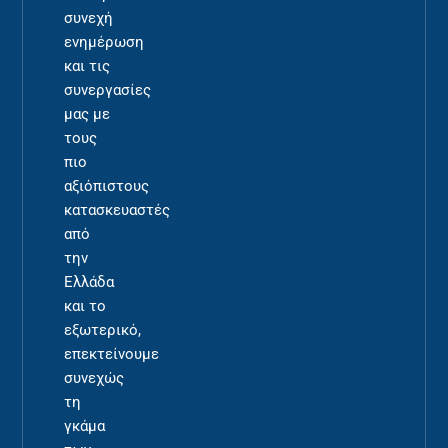
συνεχή
ενημέρωση
και τις
συνεργασίες
μας με
τους
πιο
αξιόπιστους
κατασκευαστές
από
την
Ελλάδα
και το
εξωτερικό,
επεκτείνουμε
συνεχώς
τη
γκάμα