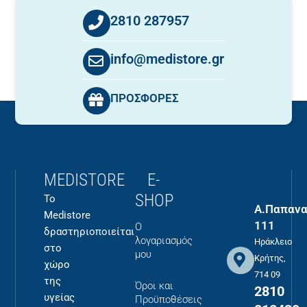
2810 287957
info@medistore.gr
ΠΡΟΣΦΟΡΕΣ
MEDISTORE
E-
SHOP
Το
Α.Παπανα
Medistore
111
Ο
δραστηριοποιείται
λογαριασμός
Ηράκλειο
στο
μου
Κρήτης,
χώρο
714 09
της
Όροι και
2810
υγείας
Προϋποθέσεις