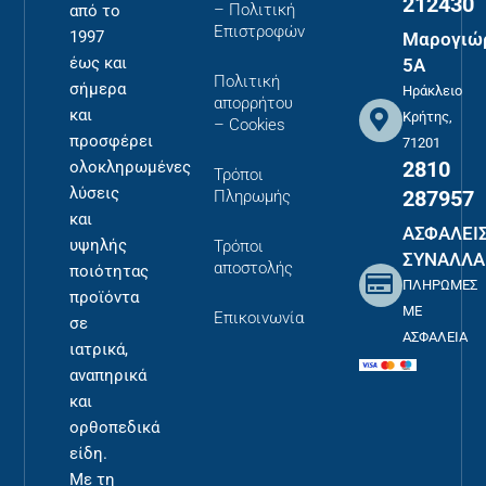
212430
– Πολιτική
από το
Επιστροφών
1997
Μαρογιώ
έως και
5Α
Πολιτική
σήμερα
Ηράκλειο
απορρήτου
και
Κρήτης,
– Cookies
προσφέρει
71201
2810
ολοκληρωμένες
Τρόποι
λύσεις
287957
Πληρωμής
και
ΑΣΦΑΛΕΙ
υψηλής
Τρόποι
ΣΥΝΑΛΛΑ
αποστολής
ποιότητας
ΠΛΗΡΩΜΕΣ
προϊόντα
ΜΕ
Επικοινωνία
σε
ΑΣΦΑΛΕΙΑ
ιατρικά,
αναπηρικά
και
ορθοπεδικά
είδη.
Με τη