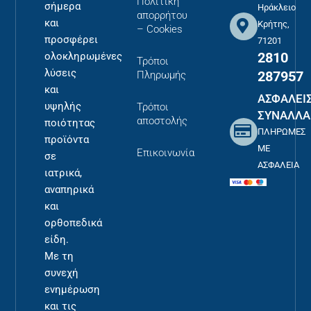
Πολιτική
σήμερα
Ηράκλειο
απορρήτου
και
Κρήτης,
– Cookies
προσφέρει
71201
2810
ολοκληρωμένες
Τρόποι
λύσεις
287957
Πληρωμής
και
ΑΣΦΑΛΕΙ
υψηλής
Τρόποι
ΣΥΝΑΛΛΑ
αποστολής
ποιότητας
ΠΛΗΡΩΜΕΣ
προϊόντα
ΜΕ
Επικοινωνία
σε
ΑΣΦΑΛΕΙΑ
ιατρικά,
αναπηρικά
και
ορθοπεδικά
είδη.
Με τη
συνεχή
ενημέρωση
και τις