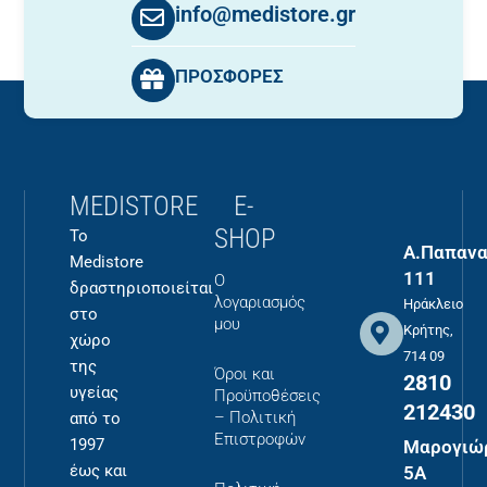
info@medistore.gr
ΠΡΟΣΦΟΡΕΣ
MEDISTORE
E-
SHOP
Το
Α.Παπανα
Medistore
111
Ο
δραστηριοποιείται
λογαριασμός
Ηράκλειο
στο
μου
Κρήτης,
χώρο
714 09
της
Όροι και
2810
υγείας
Προϋποθέσεις
212430
– Πολιτική
από το
Επιστροφών
1997
Μαρογιώ
έως και
5Α