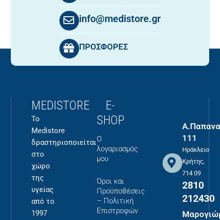
info@medistore.gr
ΠΡΟΣΦΟΡΕΣ
MEDISTORE
E-
SHOP
Το
Α.Παπανα
Medistore
111
Ο
δραστηριοποιείται
λογαριασμός
Ηράκλειο
στο
μου
Κρήτης,
χώρο
714 09
της
Όροι και
2810
υγείας
Προϋποθέσεις
212430
– Πολιτική
από το
Επιστροφών
1997
Μαρογιώ