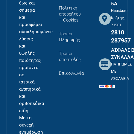
έως και
5Α
Πολιτική
σήμερα
Ηράκλειο
απορρήτου
και
Κρήτης,
– Cookies
προσφέρει
71201
2810
ολοκληρωμένες
Τρόποι
λύσεις
287957
Πληρωμής
και
ΑΣΦΑΛΕΙ
υψηλής
Τρόποι
ΣΥΝΑΛΛΑ
αποστολής
ποιότητας
ΠΛΗΡΩΜΕΣ
προϊόντα
ΜΕ
Επικοινωνία
σε
ΑΣΦΑΛΕΙΑ
ιατρικά,
αναπηρικά
και
ορθοπεδικά
είδη.
Με τη
συνεχή
ενημέρωση