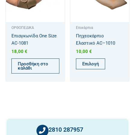
παραλλαγές.
Οι
επιλογές
μπορούν
ΟΡΘΟΠΕΔΙΚΑ
Επικάρπια
να
Επιαγκωνίδα One Size
Πηχεοκάρπιο
επιλεγούν
AC-1081
Ελαστικό AC–1010
στη
18,00
€
10,00
€
σελίδα
του
Προσθήκη στο
Επιλογή
προϊόντος
καλάθι
2810 287957