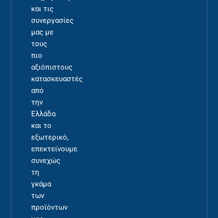
και τις
συνεργασίες
μας με
τους
πιο
αξιόπιστους
κατασκευαστές
από
την
Ελλάδα
και το
εξωτερικό,
επεκτείνουμε
συνεχώς
τη
γκάμα
των
προϊόντων