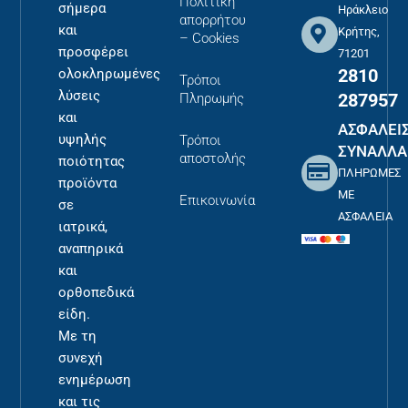
Πολιτική
σήμερα
Ηράκλειο
απορρήτου
και
Κρήτης,
– Cookies
προσφέρει
71201
2810
ολοκληρωμένες
Τρόποι
λύσεις
287957
Πληρωμής
και
ΑΣΦΑΛΕΙ
υψηλής
Τρόποι
ΣΥΝΑΛΛΑ
αποστολής
ποιότητας
ΠΛΗΡΩΜΕΣ
προϊόντα
ΜΕ
Επικοινωνία
σε
ΑΣΦΑΛΕΙΑ
ιατρικά,
αναπηρικά
και
ορθοπεδικά
είδη.
Με τη
συνεχή
ενημέρωση
και τις