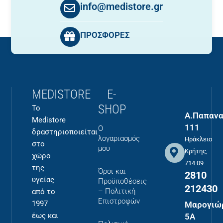
info@medistore.gr
ΠΡΟΣΦΟΡΕΣ
MEDISTORE
E-
SHOP
Το
Α.Παπανα
Medistore
111
Ο
δραστηριοποιείται
λογαριασμός
Ηράκλειο
στο
μου
Κρήτης,
χώρο
714 09
της
Όροι και
2810
υγείας
Προϋποθέσεις
212430
– Πολιτική
από το
Επιστροφών
1997
Μαρογιώ
έως και
5Α