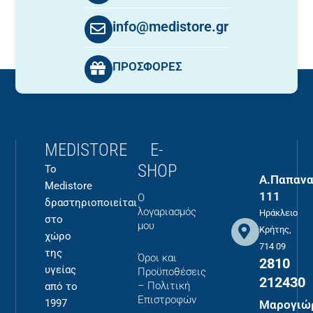
info@medistore.gr
ΠΡΟΣΦΟΡΕΣ
MEDISTORE
E-
SHOP
Το
Α.Παπανα
Medistore
111
Ο
δραστηριοποιείται
λογαριασμός
Ηράκλειο
στο
μου
Κρήτης,
χώρο
714 09
της
Όροι και
2810
υγείας
Προϋποθέσεις
212430
– Πολιτική
από το
Επιστροφών
1997
Μαρογιώ