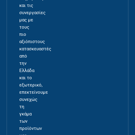
και τις
συνεργασίες
μας με
τους
πιο
αξιόπιστους
κατασκευαστές
από
την
Ελλάδα
και το
εξωτερικό,
επεκτείνουμε
συνεχώς
τη
γκάμα
των
προϊόντων