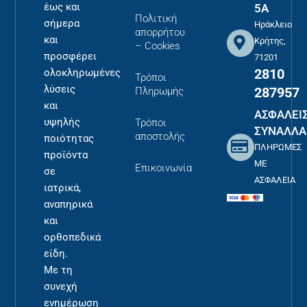
έως και
5Α
Πολιτική
σήμερα
Ηράκλειο
απορρήτου
και
Κρήτης,
– Cookies
προσφέρει
71201
2810
ολοκληρωμένες
Τρόποι
λύσεις
287957
Πληρωμής
και
ΑΣΦΑΛΕΙ
υψηλής
Τρόποι
ΣΥΝΑΛΛΑ
αποστολής
ποιότητας
ΠΛΗΡΩΜΕΣ
προϊόντα
ΜΕ
Επικοινωνία
σε
ΑΣΦΑΛΕΙΑ
ιατρικά,
αναπηρικά
και
ορθοπεδικά
είδη.
Με τη
συνεχή
ενημέρωση