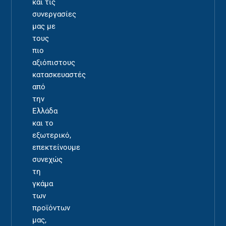
και τις
συνεργασίες
μας με
τους
πιο
αξιόπιστους
κατασκευαστές
από
την
Ελλάδα
και το
εξωτερικό,
επεκτείνουμε
συνεχώς
τη
γκάμα
των
προϊόντων
μας,