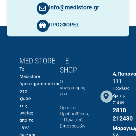
info@medistore.gr
ΠΡΟΣΦΟΡΕΣ
MEDISTORE
E-
SHOP
Το
Α.Παπανα
Medistore
111
Ο
δραστηριοποιείται
λογαριασμός
Ηράκλειο
στο
μου
Κρήτης,
χώρο
714 09
της
Όροι και
2810
υγείας
Προϋποθέσεις
212430
– Πολιτική
από το
Επιστροφών
1997
Μαρογιώ
έως και
5Α