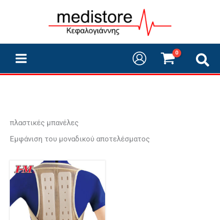
Μετάβαση
στο
περιεχόμενο
πλαστικές μπανέλες
Εμφάνιση του μοναδικού αποτελέσματος
Αυτό
το
προϊόν
έχει
πολλαπλές