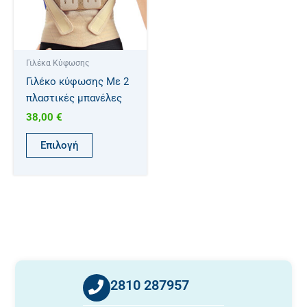
παραλλαγές.
Οι
επιλογές
μπορούν
Γιλέκα Κύφωσης
να
Γιλέκο κύφωσης Mε 2
επιλεγούν
πλαστικές μπανέλες
στη
38,00
€
σελίδα
του
Επιλογή
προϊόντος
2810 287957