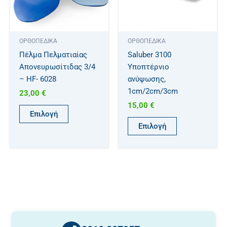
Οι
Οι
επιλογές
επιλογές
μπορούν
μπορούν
ΟΡΘΟΠΕΔΙΚΑ
ΟΡΘΟΠΕΔΙΚΑ
να
να
Πέλμα Πελματιαίας
Saluber 3100
επιλεγούν
επιλεγούν
Απονευρωσίτιδας 3/4
Υποπτέρνιο
στη
στη
– HF- 6028
ανύψωσης,
σελίδα
σελίδα
1cm/2cm/3cm
23,00
€
του
του
15,00
€
προϊόντος
προϊόντος
Επιλογή
Επιλογή