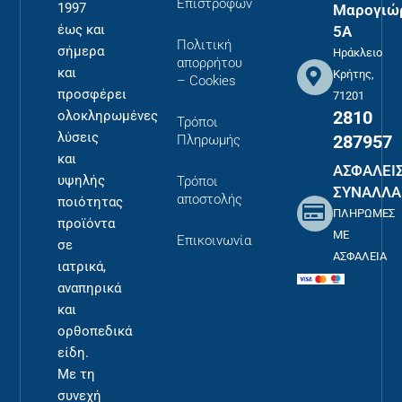
Επιστροφών
1997
Μαρογιώ
έως και
5Α
Πολιτική
σήμερα
Ηράκλειο
απορρήτου
και
Κρήτης,
– Cookies
προσφέρει
71201
2810
ολοκληρωμένες
Τρόποι
λύσεις
287957
Πληρωμής
και
ΑΣΦΑΛΕΙ
υψηλής
Τρόποι
ΣΥΝΑΛΛΑ
αποστολής
ποιότητας
ΠΛΗΡΩΜΕΣ
προϊόντα
ΜΕ
Επικοινωνία
σε
ΑΣΦΑΛΕΙΑ
ιατρικά,
αναπηρικά
και
ορθοπεδικά
είδη.
Με τη
συνεχή