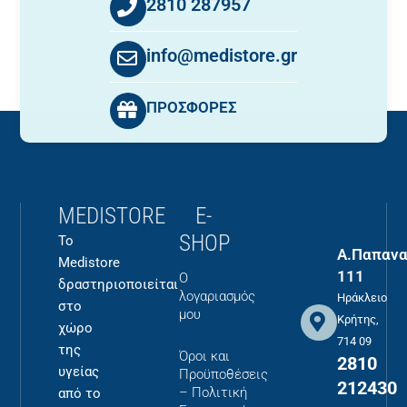
2810 287957
info@medistore.gr
ΠΡΟΣΦΟΡΕΣ
MEDISTORE
E-
SHOP
Το
Α.Παπανα
Medistore
111
Ο
δραστηριοποιείται
λογαριασμός
Ηράκλειο
στο
μου
Κρήτης,
χώρο
714 09
της
Όροι και
2810
υγείας
Προϋποθέσεις
212430
– Πολιτική
από το