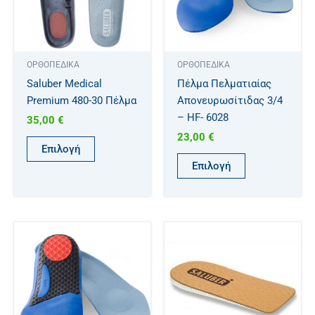
παραλλαγές.
παραλλαγές.
Οι
Οι
επιλογές
επιλογές
μπορούν
μπορούν
ΟΡΘΟΠΕΔΙΚΑ
ΟΡΘΟΠΕΔΙΚΑ
να
να
Saluber Medical
Πέλμα Πελματιαίας
επιλεγούν
επιλεγούν
Premium 480-30 Πέλμα
Απονευρωσίτιδας 3/4
στη
στη
– HF- 6028
35,00
€
σελίδα
σελίδα
23,00
€
του
του
Επιλογή
προϊόντος
προϊόντος
Επιλογή
Αυτό
Αυτό
το
το
προϊόν
προϊόν
έχει
έχει
πολλαπλές
πολλαπλές
παραλλαγές.
παραλλαγές.