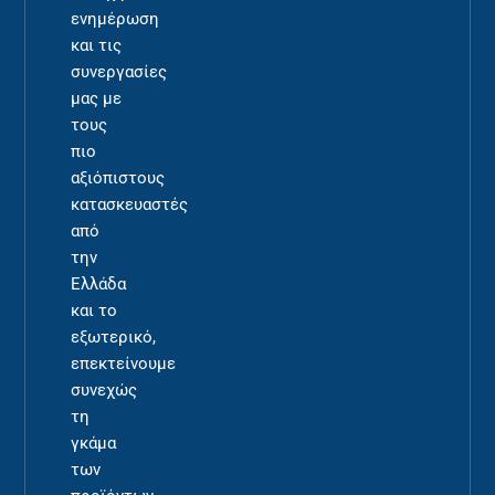
ενημέρωση
και τις
συνεργασίες
μας με
τους
πιο
αξιόπιστους
κατασκευαστές
από
την
Ελλάδα
και το
εξωτερικό,
επεκτείνουμε
συνεχώς
τη
γκάμα
των