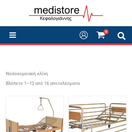
Sorted
Μετάβαση
by
price:
στο
high
περιεχόμενο
to
low
Νοσοκομειακή κλίνη
Βλέπετε 1–12 από 16 αποτελέσματα