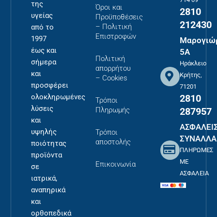
της
Όροι και
2810
υγείας
Προϋποθέσεις
212430
– Πολιτική
από το
Επιστροφών
1997
Μαρογιώ
έως και
5Α
Πολιτική
σήμερα
Ηράκλειο
απορρήτου
και
Κρήτης,
– Cookies
προσφέρει
71201
2810
ολοκληρωμένες
Τρόποι
λύσεις
287957
Πληρωμής
και
ΑΣΦΑΛΕΙ
υψηλής
Τρόποι
ΣΥΝΑΛΛΑ
αποστολής
ποιότητας
ΠΛΗΡΩΜΕΣ
προϊόντα
ΜΕ
Επικοινωνία
σε
ΑΣΦΑΛΕΙΑ
ιατρικά,
αναπηρικά
και
ορθοπεδικά