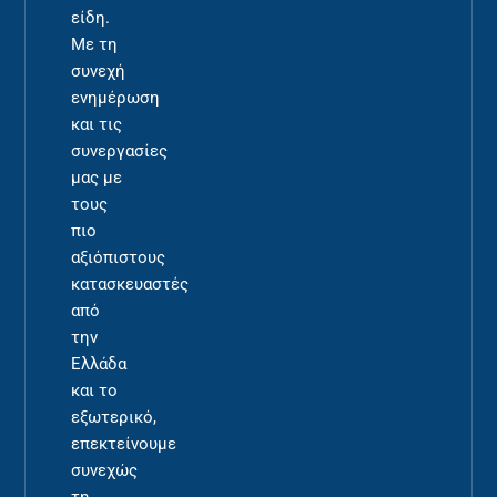
είδη.
Με τη
συνεχή
ενημέρωση
και τις
συνεργασίες
μας με
τους
πιο
αξιόπιστους
κατασκευαστές
από
την
Ελλάδα
και το
εξωτερικό,
επεκτείνουμε
συνεχώς