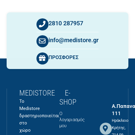
2810 287957
info@medistore.gr
ΠΡΟΣΦΟΡΕΣ
MEDISTORE
E-
SHOP
Το
Α.Παπανα
Medistore
111
Ο
δραστηριοποιείται
λογαριασμός
Ηράκλειο
στο
μου
Κρήτης,
χώρο
714 09