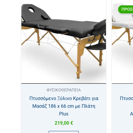
Αυτό
ΠΡΟΣ
το
προϊόν
έχει
πολλαπλές
παραλλαγές.
Οι
επιλογές
μπορούν
να
επιλεγούν
στη
ΦΥΣΙΚΟΘΕΡΑΠΕΙΑ
σελίδα
Πτυσσόμενο Ξύλινο Κρεβάτι για
Πτυσσ
του
Μασάζ 186 x 66 cm με Πλάτη
προϊόντος
Plus
Α
219,00
€