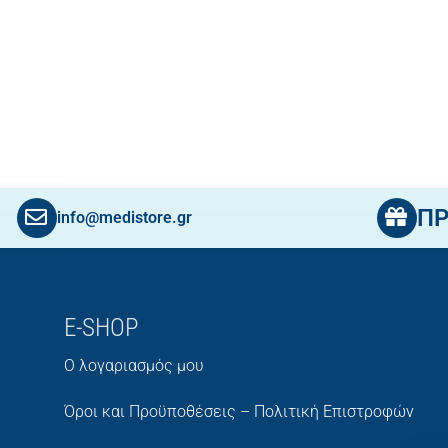
Π
info@medistore.gr
E-SHOP
Ο λογαριασμός μου
Όροι και Προϋποθέσεις – Πολιτική Επιστροφών