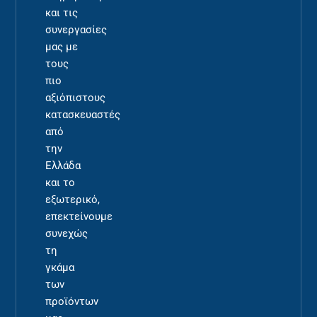
και τις
συνεργασίες
μας με
τους
πιο
αξιόπιστους
κατασκευαστές
από
την
Ελλάδα
και το
εξωτερικό,
επεκτείνουμε
συνεχώς
τη
γκάμα
των
προϊόντων