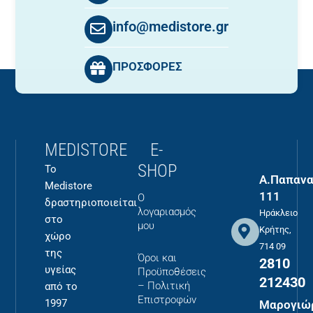
info@medistore.gr
ΠΡΟΣΦΟΡΕΣ
MEDISTORE
E-
SHOP
Το
Α.Παπανα
Medistore
111
Ο
δραστηριοποιείται
λογαριασμός
Ηράκλειο
στο
μου
Κρήτης,
χώρο
714 09
της
Όροι και
2810
υγείας
Προϋποθέσεις
212430
– Πολιτική
από το
Επιστροφών
1997
Μαρογιώ