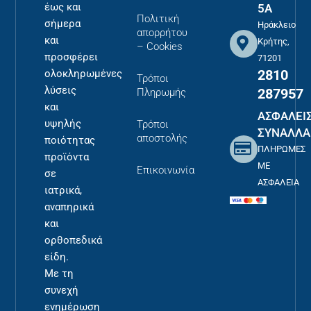
έως και
5Α
Πολιτική
σήμερα
Ηράκλειο
απορρήτου
και
Κρήτης,
– Cookies
προσφέρει
71201
2810
ολοκληρωμένες
Τρόποι
λύσεις
287957
Πληρωμής
και
ΑΣΦΑΛΕΙ
υψηλής
Τρόποι
ΣΥΝΑΛΛΑ
αποστολής
ποιότητας
ΠΛΗΡΩΜΕΣ
προϊόντα
ΜΕ
Επικοινωνία
σε
ΑΣΦΑΛΕΙΑ
ιατρικά,
αναπηρικά
και
ορθοπεδικά
είδη.
Με τη
συνεχή
ενημέρωση