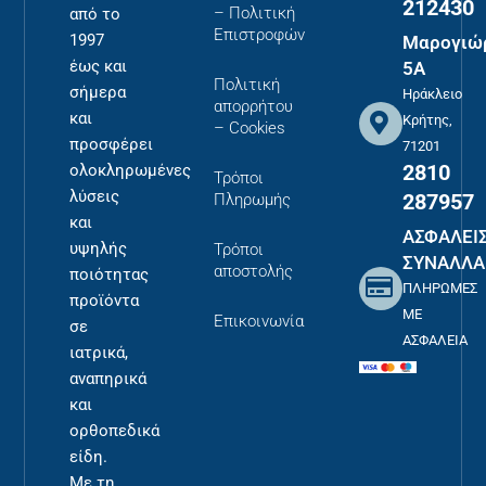
212430
– Πολιτική
από το
Επιστροφών
1997
Μαρογιώ
έως και
5Α
Πολιτική
σήμερα
Ηράκλειο
απορρήτου
και
Κρήτης,
– Cookies
προσφέρει
71201
2810
ολοκληρωμένες
Τρόποι
λύσεις
287957
Πληρωμής
και
ΑΣΦΑΛΕΙ
υψηλής
Τρόποι
ΣΥΝΑΛΛΑ
αποστολής
ποιότητας
ΠΛΗΡΩΜΕΣ
προϊόντα
ΜΕ
Επικοινωνία
σε
ΑΣΦΑΛΕΙΑ
ιατρικά,
αναπηρικά
και
ορθοπεδικά
είδη.
Με τη