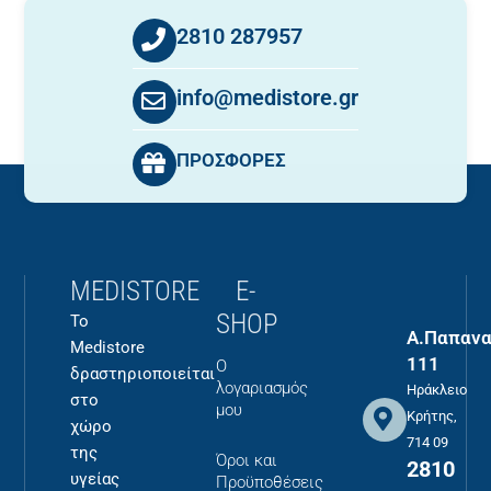
2810 287957
info@medistore.gr
ΠΡΟΣΦΟΡΕΣ
MEDISTORE
E-
SHOP
Το
Α.Παπανα
Medistore
111
Ο
δραστηριοποιείται
λογαριασμός
Ηράκλειο
στο
μου
Κρήτης,
χώρο
714 09
της
Όροι και
2810
υγείας
Προϋποθέσεις