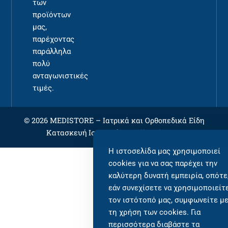
των
προϊόντων
μας,
παρέχοντας
παράλληλα
πολύ
ανταγωνιστικές
τιμές.
© 2026 MEDISTORE –
Ιατρικά και Ορθοπεδικά Είδη
Κατασκευή Ιστοσελίδων
All Web Keys
Η ιστοσελίδα μας χρησιμοποιεί
cookies για να σας παρέχει την
καλύτερη δυνατή εμπειρία, οπότε
εάν συνεχίσετε να χρησιμοποιείτ
τον ιστότοπό μας, συμφωνείτε μ
τη χρήση των cookies. Για
περισσότερα διαβάστε τα