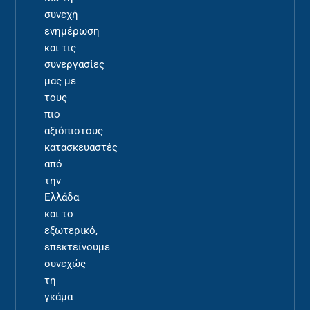
συνεχή
ενημέρωση
και τις
συνεργασίες
μας με
τους
πιο
αξιόπιστους
κατασκευαστές
από
την
Ελλάδα
και το
εξωτερικό,
επεκτείνουμε
συνεχώς
τη
γκάμα