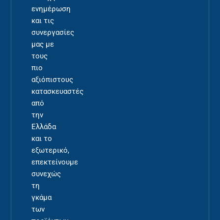
ενημέρωση
και τις
συνεργασίες
μας με
τους
πιο
αξιόπιστους
κατασκευαστές
από
την
Ελλάδα
και το
εξωτερικό,
επεκτείνουμε
συνεχώς
τη
γκάμα
των