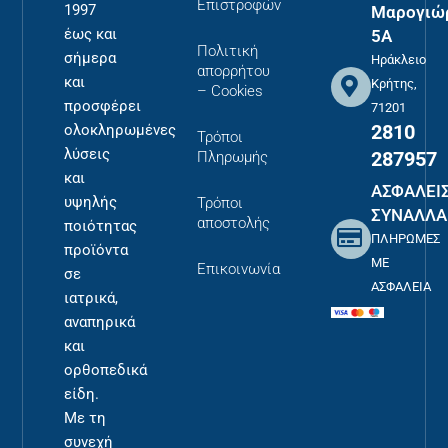
Επιστροφών
1997
Μαρογιώ
έως και
5Α
Πολιτική
σήμερα
Ηράκλειο
απορρήτου
και
Κρήτης,
– Cookies
προσφέρει
71201
2810
ολοκληρωμένες
Τρόποι
λύσεις
287957
Πληρωμής
και
ΑΣΦΑΛΕΙ
υψηλής
Τρόποι
ΣΥΝΑΛΛΑ
αποστολής
ποιότητας
ΠΛΗΡΩΜΕΣ
προϊόντα
ΜΕ
Επικοινωνία
σε
ΑΣΦΑΛΕΙΑ
ιατρικά,
αναπηρικά
και
ορθοπεδικά
είδη.
Με τη
συνεχή