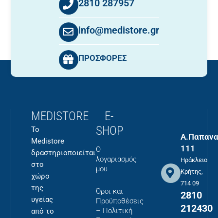
2810 287957
info@medistore.gr
ΠΡΟΣΦΟΡΕΣ
MEDISTORE
E-
SHOP
Το
Α.Παπανα
Medistore
111
Ο
δραστηριοποιείται
λογαριασμός
Ηράκλειο
στο
μου
Κρήτης,
χώρο
714 09
της
Όροι και
2810
υγείας
Προϋποθέσεις
212430
– Πολιτική
από το