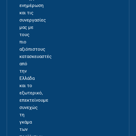
ενημέρωση
και τις
συνεργασίες
μας με
τους
πιο
αξιόπιστους
κατασκευαστές
από
την
Ελλάδα
και το
εξωτερικό,
επεκτείνουμε
συνεχώς
τη
γκάμα
των