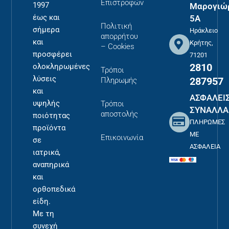
Επιστροφών
1997
Μαρογιώ
έως και
5Α
Πολιτική
σήμερα
Ηράκλειο
απορρήτου
και
Κρήτης,
– Cookies
προσφέρει
71201
2810
ολοκληρωμένες
Τρόποι
λύσεις
287957
Πληρωμής
και
ΑΣΦΑΛΕΙ
υψηλής
Τρόποι
ΣΥΝΑΛΛΑ
αποστολής
ποιότητας
ΠΛΗΡΩΜΕΣ
προϊόντα
ΜΕ
Επικοινωνία
σε
ΑΣΦΑΛΕΙΑ
ιατρικά,
αναπηρικά
και
ορθοπεδικά
είδη.
Με τη
συνεχή