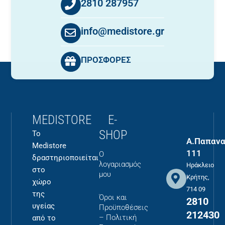
2810 287957
info@medistore.gr
ΠΡΟΣΦΟΡΕΣ
MEDISTORE
E-
SHOP
Το
Α.Παπανα
Medistore
111
Ο
δραστηριοποιείται
λογαριασμός
Ηράκλειο
στο
μου
Κρήτης,
χώρο
714 09
της
Όροι και
2810
υγείας
Προϋποθέσεις
212430
– Πολιτική
από το