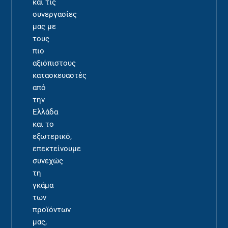
και τις
συνεργασίες
μας με
τους
πιο
αξιόπιστους
κατασκευαστές
από
την
Ελλάδα
και το
εξωτερικό,
επεκτείνουμε
συνεχώς
τη
γκάμα
των
προϊόντων
μας,