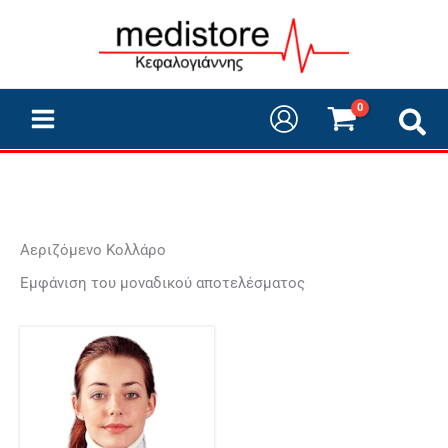
Μετάβαση
στο
περιεχόμενο
Αεριζόμενο Κολλάρο
Εμφάνιση του μοναδικού αποτελέσματος
Αυτό
το
προϊόν
έχει
πολλαπλές