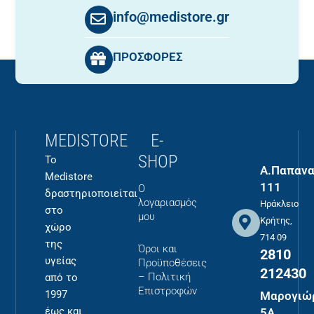
info@medistore.gr
ΠΡΟΣΦΟΡΕΣ
MEDISTORE
E-
SHOP
Το
Α.Παπανα
Medistore
111
Ο
δραστηριοποιείται
λογαριασμός
Ηράκλειο
στο
μου
Κρήτης,
χώρο
714 09
της
Όροι και
2810
υγείας
Προϋποθέσεις
212430
– Πολιτική
από το
Επιστροφών
1997
Μαρογιώ
έως και
5Α