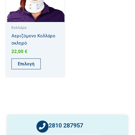
παραλλαγές.
Οι
επιλογές
μπορούν
Κολλάρα
να
Αεριζόμενο Κολλάρο
επιλεγούν
σκληρό
στη
22,00
€
σελίδα
του
Επιλογή
προϊόντος
2810 287957