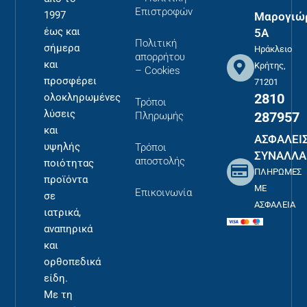
Επιστροφών
1997
Μαρογιώ
έως και
5Α
Πολιτική
σήμερα
Ηράκλειο
απορρήτου
και
Κρήτης,
– Cookies
προσφέρει
71201
2810
ολοκληρωμένες
Τρόποι
λύσεις
287957
Πληρωμής
και
ΑΣΦΑΛΕΙ
υψηλής
Τρόποι
ΣΥΝΑΛΛΑ
αποστολής
ποιότητας
ΠΛΗΡΩΜΕΣ
προϊόντα
ΜΕ
Επικοινωνία
σε
ΑΣΦΑΛΕΙΑ
ιατρικά,
αναπηρικά
και
ορθοπεδικά
είδη.
Με τη