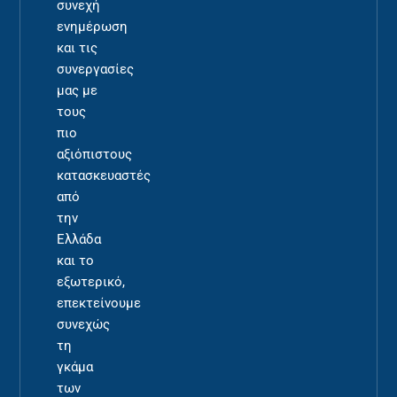
συνεχή
ενημέρωση
και τις
συνεργασίες
μας με
τους
πιο
αξιόπιστους
κατασκευαστές
από
την
Ελλάδα
και το
εξωτερικό,
επεκτείνουμε
συνεχώς
τη
γκάμα
των