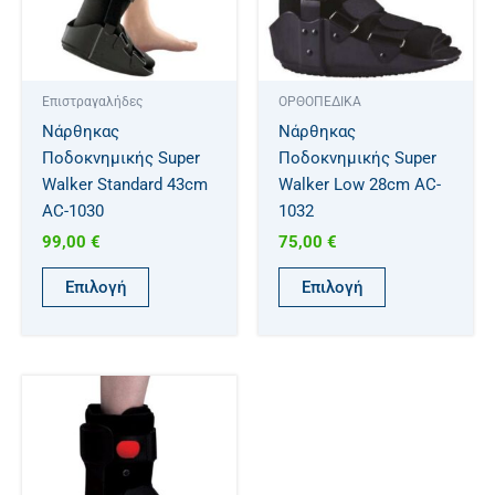
παραλλαγές.
παραλλαγές.
Οι
Οι
επιλογές
επιλογές
μπορούν
μπορούν
Επιστραγαλήδες
ΟΡΘΟΠΕΔΙΚΑ
να
να
Νάρθηκας
Νάρθηκας
επιλεγούν
επιλεγούν
Ποδοκνημικής Super
Ποδοκνημικής Super
στη
στη
Walker Standard 43cm
Walker Low 28cm AC-
σελίδα
σελίδα
AC-1030
1032
του
του
99,00
€
75,00
€
προϊόντος
προϊόντος
Επιλογή
Επιλογή