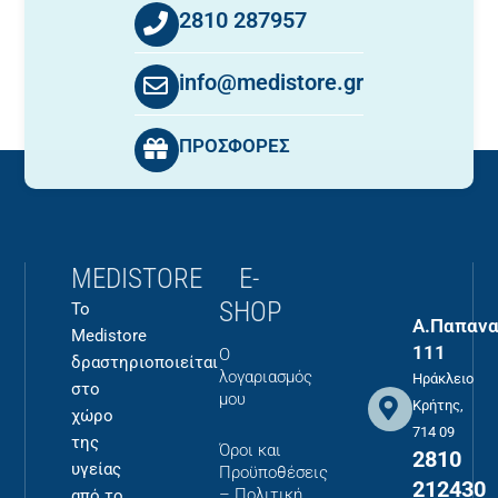
2810 287957
info@medistore.gr
ΠΡΟΣΦΟΡΕΣ
MEDISTORE
E-
SHOP
Το
Α.Παπανα
Medistore
111
Ο
δραστηριοποιείται
λογαριασμός
Ηράκλειο
στο
μου
Κρήτης,
χώρο
714 09
της
Όροι και
2810
υγείας
Προϋποθέσεις
212430
– Πολιτική
από το