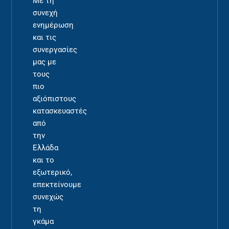
Με τη
συνεχή
ενημέρωση
και τις
συνεργασίες
μας με
τους
πιο
αξιόπιστους
κατασκευαστές
από
την
Ελλάδα
και το
εξωτερικό,
επεκτείνουμε
συνεχώς
τη
γκάμα