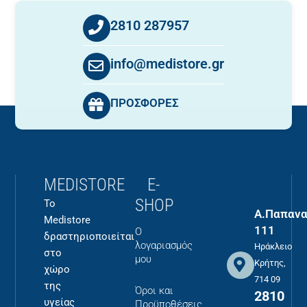
2810 287957
info@medistore.gr
ΠΡΟΣΦΟΡΕΣ
MEDISTORE
E-
SHOP
Το
Α.Παπανα
Medistore
111
Ο
δραστηριοποιείται
λογαριασμός
Ηράκλειο
στο
μου
Κρήτης,
χώρο
714 09
της
Όροι και
2810
υγείας
Προϋποθέσεις