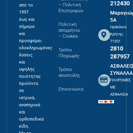
212430
– Πολιτική
από το
Επιστροφών
1997
Μαρογιώ
έως και
5Α
Πολιτική
σήμερα
Ηράκλειο
απορρήτου
και
Κρήτης,
– Cookies
προσφέρει
71201
2810
ολοκληρωμένες
Τρόποι
λύσεις
287957
Πληρωμής
και
ΑΣΦΑΛΕΙ
υψηλής
Τρόποι
ΣΥΝΑΛΛΑ
αποστολής
ποιότητας
ΠΛΗΡΩΜΕΣ
προϊόντα
ΜΕ
Επικοινωνία
σε
ΑΣΦΑΛΕΙΑ
ιατρικά,
αναπηρικά
και
ορθοπεδικά
είδη.