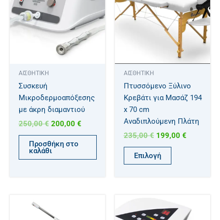
200,00 €.
199,00 €.
έχει
πολλαπλές
παραλλαγές.
Οι
επιλογές
μπορούν
ΑΙΣΘΗΤΙΚΗ
ΑΙΣΘΗΤΙΚΗ
να
Συσκευή
Πτυσσόμενο Ξύλινο
επιλεγούν
Μικροδερμοαπόξεσης
Κρεβάτι για Μασάζ 194
στη
με άκρη διαμαντιού
x 70 cm
σελίδα
Αναδιπλούμενη Πλάτη
250,00
€
200,00
€
του
235,00
€
199,00
€
προϊόντος
Προσθήκη στο
καλάθι
Επιλογή