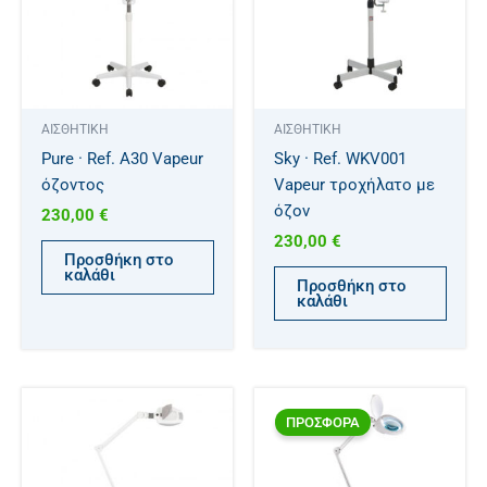
ΑΙΣΘΗΤΙΚΗ
ΑΙΣΘΗΤΙΚΗ
Pure · Ref. A30 Vapeur
Sky · Ref. WKV001
όζοντος
Vapeur τροχήλατο με
όζον
230,00
€
230,00
€
Προσθήκη στο
καλάθι
Προσθήκη στο
καλάθι
Original
Η
price
τρέχουσα
ΠΡΟΣΦΟΡΑ
was:
τιμή
210,00 €.
είναι:
205,00 €.