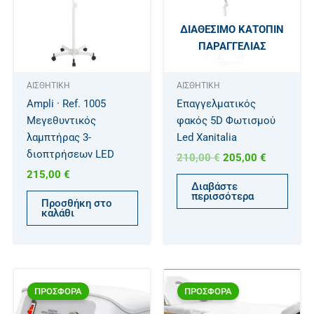
ΔΙΑΘΈΣΙΜΟ ΚΑΤΌΠΙΝ
ΠΑΡΑΓΓΕΛΊΑΣ
ΑΙΣΘΗΤΙΚΗ
ΑΙΣΘΗΤΙΚΗ
Ampli · Ref. 1005
Επαγγελματικός
Μεγεθυντικός
φακός 5D Φωτισμού
λαμπτήρας 3-
Led Xanitalia
διοπτρήσεων LED
210,00
€
205,00
€
215,00
€
Διαβάστε
περισσότερα
Προσθήκη στο
καλάθι
Original
Η
Original
Η
Αυτό
price
τρέχουσα
price
τρέχουσα
ΠΡΟΣΦΟΡΑ
ΠΡΟΣΦΟΡΑ
το
was:
τιμή
was:
τιμή
προϊόν
250,00 €.
είναι:
235,00 €.
είναι: