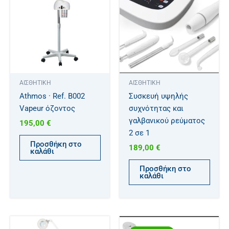
ΑΙΣΘΗΤΙΚΗ
ΑΙΣΘΗΤΙΚΗ
Athmos · Ref. B002
Συσκευή υψηλής
Vapeur όζοντος
συχνότητας και
γαλβανικού ρεύματος
195,00
€
2 σε 1
Προσθήκη στο
189,00
€
καλάθι
Προσθήκη στο
καλάθι
Original
Η
Αυτό