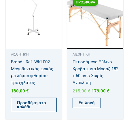
price
τρέχουσα
ΠΡΟΣΦΟΡΑ
το
was:
τιμή
προϊόν
215,00 €.
είναι:
179,00 €.
έχει
πολλαπλές
παραλλαγές.
Οι
επιλογές
μπορούν
ΑΙΣΘΗΤΙΚΗ
ΑΙΣΘΗΤΙΚΗ
να
Broad · Ref. WKL002
Πτυσσόμενο Ξύλινο
επιλεγούν
Μεγεθυντικός φακός
Κρεβάτι για Μασάζ 182
στη
με λάμπα φθορίου
x 60 cms Χωρίς
σελίδα
τροχήλατος
Ανάκλιση
του
180,00
€
215,00
€
179,00
€
προϊόντος
Προσθήκη στο
Επιλογή
καλάθι