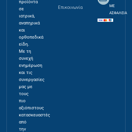
προϊόντα
ΜΕ
Επικοινωνία
σε
ΑΣΦΑΛΕΙΑ
ιατρικά,
αναπηρικά
και
ορθοπεδικά
είδη.
Με τη
συνεχή
ενημέρωση
και τις
συνεργασίες
μας με
τους
πιο
αξιόπιστους
κατασκευαστές
από
την