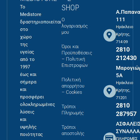
SHOP
Το
Α.Παπανα
Medistore
111
Ο
δραστηριοποιείται
λογαριασμός
Ηράκλειο
στο
μου
Κρήτης,
χώρο
714 09
της
Όροι και
2810
υγείας
Προϋποθέσεις
212430
– Πολιτική
από το
Επιστροφών
1997
Μαρογιώ
έως και
5Α
Πολιτική
σήμερα
Ηράκλειο
απορρήτου
και
Κρήτης,
– Cookies
προσφέρει
71201
2810
ολοκληρωμένες
Τρόποι
λύσεις
287957
Πληρωμής
και
ΑΣΦΑΛΕΙ
υψηλής
Τρόποι
ΣΥΝΑΛΛΑ
αποστολής
ποιότητας
ΠΛΗΡΩΜΕΣ